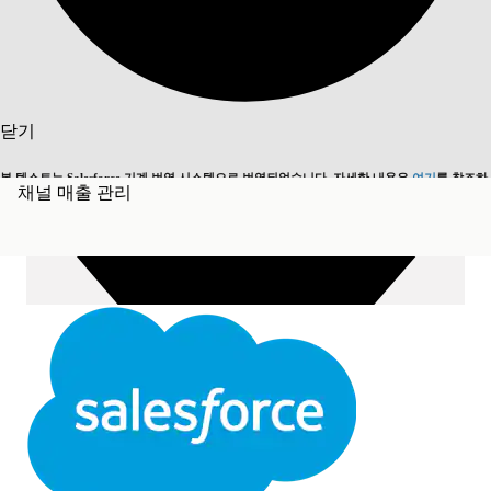
목차 표시
목차
검색
닫기
본 텍스트는 Salesforce 기계 번역 시스템으로 번역되었습니다. 자세한 내용은
여기
를 참조하
채널 매출 관리
영어로 전환
지금 안 함
세요.
닫기
닫기