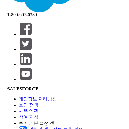
1-800-667-6389
필터 (0)
필터 선택
추가
제품 영역
SALESFORCE
기능 영향
개인정보 처리방침
보안 정책
사용 약관
참여 지침
쿠키 기본 설정 센터
Edition