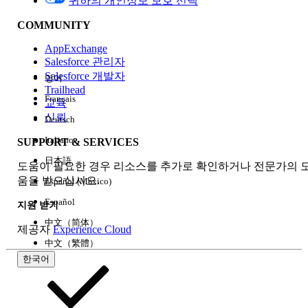
귀하의 개인정보 보호 선택
COMMUNITY
AppExchange
Salesforce 관리자
Salesforce 개발자
영어
경험
Trailhead
Français
교육
신뢰
Deutsch
Italiano
SUPPORT & SERVICES
모두 지우기
완료
日本語
도움이 필요한 경우 리소스를 추가로 확인하거나 전문가의 
움을 받으십시오.
Español (México)
Español
지원 받기
中文（简体）
제공자
Experience Cloud
中文（繁體）
한국어