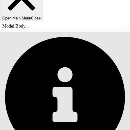
Open Main Menu
Close
Modal Body...
목차
검색