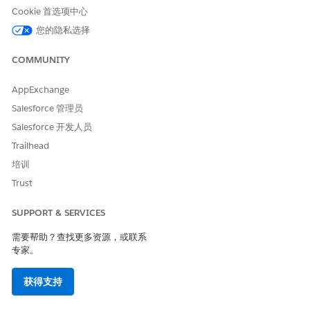
保存更改。
Cookie 首选项中心
创建返利类型后，在“福利”相关列表中定义特定的支付阈值。请参
您的隐私选择
阅
为返利类型创建福利
。
COMMUNITY
常见返利类型配置
使用不同的返利类型，根据销售额、收入目标或增长情况奖励会
AppExchange
员。
Salesforce 管理员
字段如何在返利类型中协同工作？
Salesforce 开发人员
查看计划返利类型记录中的字段，并了解它们如何协同工作来创
建奖励结构。您可以从返利计划记录的相关选项卡创建返利类
Trailhead
型。
培训
Trust
SUPPORT & SERVICES
本文章是否解决您的问题？
需要帮助？查找更多资源，或联系
请与我们共享您的想法，以便我们进行改进！
专家。
是
否
获得支持