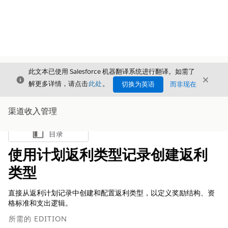
此文本已使用 Salesforce 机器翻译系统进行翻译。如需了
关闭
关闭
关闭
解更多详情，请点击
此处
。
切换为英语
而非现在
渠道收入管理
目录
显示目录
使用计划返利类型记录创建返利
类型
直接从返利计划记录中创建和配置返利类型，以定义奖励结构、资
格标准和支出逻辑。
所需的 EDITION