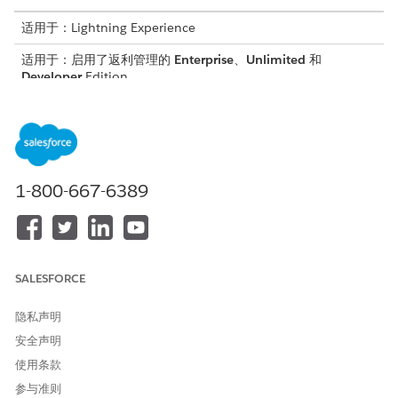
适用于：Lightning Experience
适用于：启用了返利管理的
Enterprise
、
Unlimited
和
Developer
Edition
所需用户权限
创建返利类型：
对
计划返利类型
的读取和编辑
访问权限
1-800-667-6389
从应用程序启动程序中，查找并选择
返利计划
。
选择返利计划。
单击
相关
选项卡。
在计划返利类型相关列表中，单击
新建
。
输入基本详细信息，包括
名称
、
状态
、
计算类型
和
评测类型
。
SALESFORCE
选择或配置
计算定义
。指定计算详细信息：
评测字段
隐私声明
福利限定符字段
安全声明
计算方法
（回顾性或阶梯式）
使用条款
（可选）要限制适用产品，请选择
产品筛选器类型
并添加产品。
参与准则