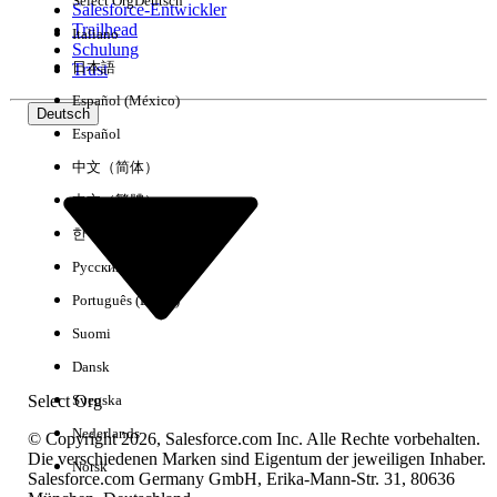
Select Org
Deutsch
Salesforce-Entwickler
Trailhead
Italiano
Erfahrung
Schulung
日本語
Trust
Español (México)
Deutsch
Español
Alle löschen
Fertig
中文（简体）
中文（繁體）
한국어
Русский
Português (Brasil)
Suomi
Dansk
Select Org
Svenska
Nederlands
© Copyright 2026, Salesforce.com Inc. Alle Rechte vorbehalten.
Die verschiedenen Marken sind Eigentum der jeweiligen Inhaber.
Norsk
Salesforce.com Germany GmbH, Erika-Mann-Str. 31, 80636
Keine Ergebnisse