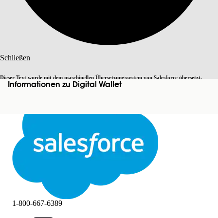
Suche
Schließen
Dieser Text wurde mit dem maschinellen Übersetzungssystem von Salesforce übersetzt.
Informationen zu Digital Wallet
Zu Englisch wechseln
Nicht jetzt
Weitere Details finden Sie
hier
.
Schließen
Schließen
1-800-667-6389