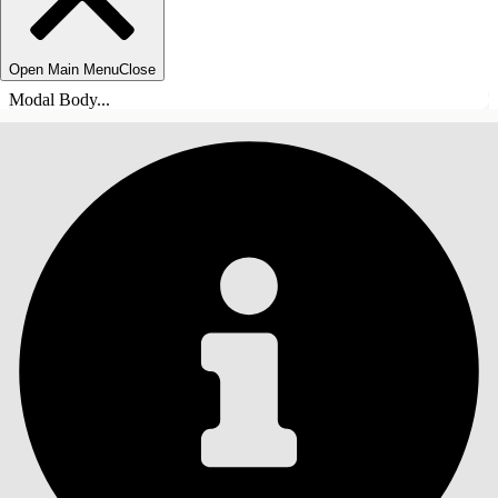
Open Main Menu
Close
Modal Body...
INNHOLD
Søk
Vis innholdsfortegnelse
Innhold