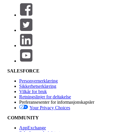
Filtre (0)
VELG FILTRE
Legg til
Produktområde
Funksjonsinnvirkning
SALESFORCE
Personvernerklæring
Sikkerhetserklæring
Vilkår for bruk
Retningslinjer for deltakelse
Preferansesenter for informasjonskapsler
Your Privacy Choices
Utgave
COMMUNITY
AppExchange