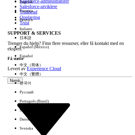
Salesforce-administratorer
Engelsk
Salesforce-utviklere
Français
Trailhead
Erfaring
Opplæring
Deutsch
Trust
Italiano
SUPPORT & SERVICES
日本語
Trenger du hjelp? Finn flere ressurser, eller få kontakt med en
Fjern alle
Utført
Español (México)
ekspert.
Español
Få støtte
中文（简体）
Levert av
Experience Cloud
中文（繁體）
Norsk
한국어
Русский
Português (Brasil)
Suomi
Dansk
Svenska