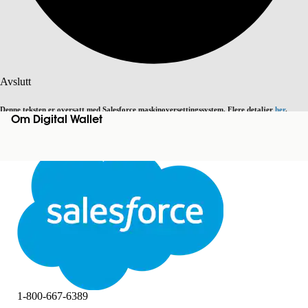
Søk
Avslutt
Denne teksten er oversatt med Salesforce maskinoversettingssystem. Flere detaljer
her
.
Om Digital Wallet
Bytt til engelsk
Ikke nå
Avslutt
Avslutt
1-800-667-6389