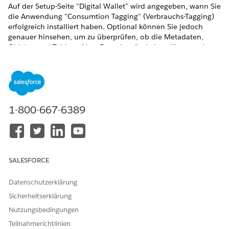
Auf der Setup-Seite "Digital Wallet" wird angegeben, wann Sie
die Anwendung "Consumtion Tagging" (Verbrauchs-Tagging)
erfolgreich installiert haben. Optional können Sie jedoch
genauer hinsehen, um zu überprüfen, ob die Metadaten,
Objekte und Tableau Next-Datenbestände installiert wurden
und wo sie angezeigt werden.
Anzeigen des Installationsstatus im App Hub
Ein grünes Häkchen auf der Setup-Seite "Digital Wallet" gibt
an, dass Sie die Anwendung "Consumtion Tagging"
1-800-667-6389
erfolgreich installiert haben. App Hub stellt den Status der
Anwendungsinstallation bereit:
oder
. In
Success
Failed
diesem Beispiel sehen Sie, dass die Installation der
Anwendung "Consumtion Tagging" (Verbrauchs-Tagging)
erfolgreich war.
SALESFORCE
Suchen Sie unter "Setup" nach
App Hub
und wählen Sie diese
Datenschutzerklärung
Option aus.
Sicherheitserklärung
Nutzungsbedingungen
Teilnahmerichtlinien