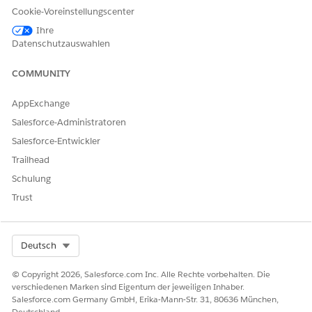
Cookie-Voreinstellungscenter
Ihre
Datenschutzauswahlen
Wenn die Installation fehlschlägt, können Sie Details in einer
Protokolldatei im Anwendungsinstallationsverlauf anzeigen.
COMMUNITY
Einzelheiten finden Sie unter
Neuinstallation der Verbrauchs-
Tagging
-Anwendung, wenn die Installation fehlschlägt.
AppExchange
Salesforce-Administratoren
Anzeigen von Installationsartefakten im
Anwendungsinstallationsverlauf
Salesforce-Entwickler
Trailhead
Stellen Sie sicher, dass alle Objekte, Metadaten,
Datenmodellobjekte (DMOs) und semantischen
Schulung
Datenmodelle (SDMs) ordnungsgemäß installiert wurden.
Trust
Suchen Sie unter "Setup" den Eintrag
Anwendungsinstallationsverlauf
und wählen Sie ihn aus.
Select Org
Deutsch
© Copyright 2026, Salesforce.com Inc. Alle Rechte vorbehalten. Die
verschiedenen Marken sind Eigentum der jeweiligen Inhaber.
Salesforce.com Germany GmbH, Erika-Mann-Str. 31, 80636 München,
Deutschland