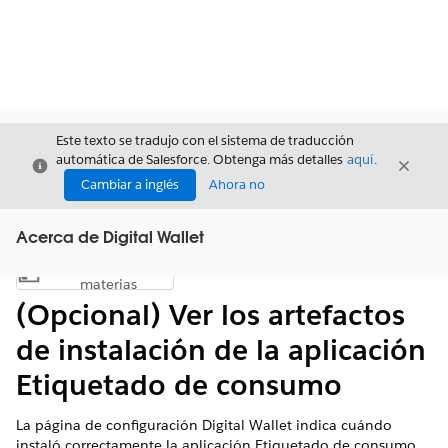
Este texto se tradujo con el sistema de traducción
automática de Salesforce. Obtenga más detalles
aquí
.
Cerrar
Cerrar
Cerrar
Cambiar a inglés
Ahora no
Acerca de Digital Wallet
Índice de
Mostrar índice de materias
materias
(Opcional) Ver los artefactos
de instalación de la aplicación
Etiquetado de consumo
La página de configuración Digital Wallet indica cuándo
instaló correctamente la aplicación Etiquetado de consumo.