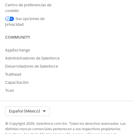
Centro de preferencias de
cookies
Si la instalación falla, puede ver detalles en un archivo de
registro en Historial de instalación de aplicaciones. Consulte
Sus opciones de
Reinstalar la aplicación Etiquetado de consumo si la
privacidad
instalación falla
para obtener detalles.
COMMUNITY
Ver artefactos de instalación en Historial de
instalación de aplicaciones
AppExchange
Administradores de Salesforce
Asegúrese de que todos los objetos, metadatos, objetos de
modelo de datos (DMO) y modelos de datos semánticos
Desarrolladores de Salesforce
(SDM) se instalaron correctamente.
Trailhead
Desde Configuración, busque y seleccione
Historial de
Capacitación
instalación
de aplicaciones.
Trust
Select Org
Español (México)
© Copyright 2026, Salesforce.com Inc. Todos los derechos reservados. Las
distintas marcas comerciales pertenecen a sus respectivos propietarios.