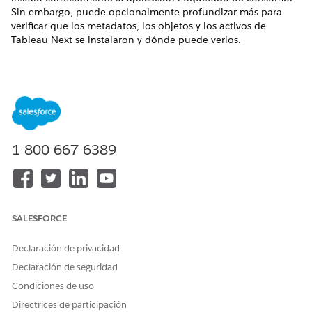
Sin embargo, puede opcionalmente profundizar más para
verificar que los metadatos, los objetos y los activos de
Tableau Next se instalaron y dónde puede verlos.
Ver el estado de instalación en el Núcleo de
aplicaciones
Una marca de verificación de color verde en la página de
configuración Digital Wallet indica que instaló correctamente
la aplicación Etiquetado de consumo. Núcleo de aplicación
1-800-667-6389
proporciona el estado de la instalación de la aplicación:
Succ
o
. En este ejemplo, puede ver que la instalación
ess
Failed
de la aplicación Etiquetado de consumo se realizó
correctamente.
Desde Configuración, busque y seleccione
Núcleo de
SALESFORCE
aplicación
.
Declaración de privacidad
Declaración de seguridad
Condiciones de uso
Directrices de participación