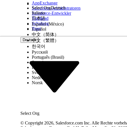
AppExchange
Select Org
Deutsch
Salesforce-Administratoren
Italiano
Salesforce-Entwickler
Trailhead
日本語
Schulung
Español (México)
Trust
Español
中文（简体）
Deutsch
中文（繁體）
한국어
Русский
Português (Brasil)
Suomi
Dansk
Wenn Sie die Freigabe deaktivieren, gibt Salesfo
Svenska
beibehalten und können nicht gelöscht werden.
Nederlands
Norsk
Siehe auch:
Salesforce-Hilfe: Referenzen für berichtsfähige D
Select Org
KONNTEN SIE IHR PROBLEM MITHILFE DIESES ARTIKEL
Geben Sie uns Feedback, damit wir uns verbessern könn
© Copyright 2026, Salesforce.com Inc. Alle Rechte vorbeh