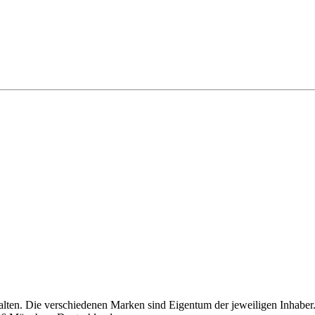
rce keine neuen Verbrauchsdaten mehr frei. Zuvor freigegeb
ata 360-Ressourcen
S LÖSEN?
en.
alten. Die verschiedenen Marken sind Eigentum der jeweiligen Inhaber