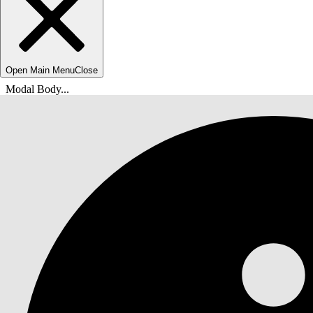
Open Main Menu
Close
Modal Body...
Sie befinden sich hier:
Salesforce-Hilfe
Dokumente
Digital Wallet (Digitale Geldbörse)