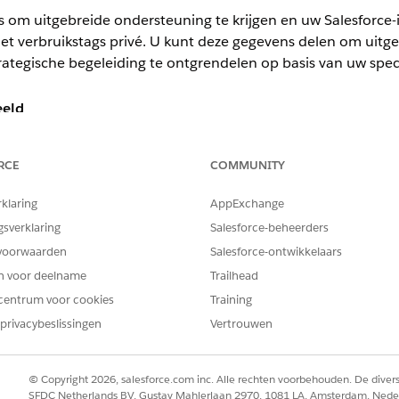
 om uitgebreide ondersteuning te krijgen en uw Salesforce-i
let verbruikstags privé. U kunt deze gegevens delen om uitg
ategische begeleiding te ontgrendelen op basis van uw spec
eeld
iedt u toegang tot deze verbruiksinsights, waaronder:
RCE
COMMUNITY
 op aangepaste tags.
s (zoals agentnamen, actietypen en Data 360-rapporteerbare reso
rklaring
AppExchange
EnrichedUsageEvent
voor meer informatie over de velden di
gsverklaring
Salesforce-beheerders
resource-ID of Api-naam, Rootresourcetags).
voorwaarden
Salesforce-ontwikkelaars
en voor deelname
Trailhead
centrum voor cookies
Training
gevens ontgrendelt uitgebreide ondersteuning om u te help
privacybeslissingen
Vertrouwen
emen, zoals bottlenecks of onderbenutting, voordat ze van invloed z
tgavenstrategie te optimaliseren op basis van uw specifieke gebrui
© Copyright 2026, salesforce.com inc. Alle rechten voorbehouden. De dive
SFDC Netherlands BV, Gustav Mahlerlaan 2970, 1081 LA, Amsterdam, Nede