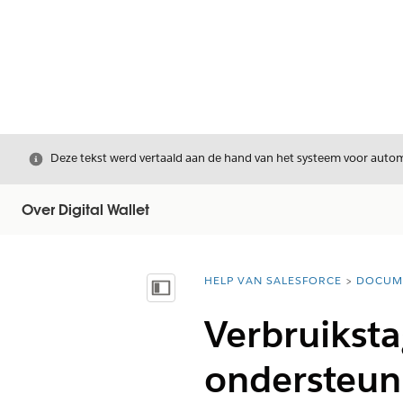
Sluiten
Deze tekst werd vertaald aan de hand van het systeem voor automa
Over Digital Wallet
HELP VAN SALESFORCE
DOCUM
U bent hier:
Inhoudsopgave weergeven
Verbruiksta
ondersteun