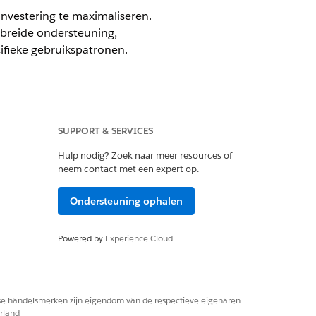
nvestering te maximaliseren.
ebreide ondersteuning,
ifieke gebruikspatronen.
SUPPORT & SERVICES
urces).
Hulp nodig? Zoek naar meer resources of
neem contact met een expert op.
e worden gedeeld (Resource-ID of
Ondersteuning ophalen
Powered by
Experience Cloud
en:
ijn op uw activiteiten.
kstrends.
rse handelsmerken zijn eigendom van de respectieve eigenaren.
rland