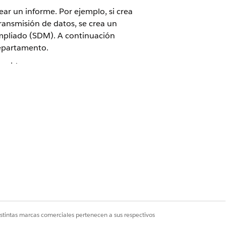
ear un informe. Por ejemplo, si crea
ansmisión de datos, se crea un
pliado (SDM). A continuación
epartamento.
uerido.
que el sistema automático
 apropiada para crear informes de
tal Wallet Permissions
para obtener
tegoría.
ic en
Iniciar informe
.
.
istintas marcas comerciales pertenecen a sus respectivos