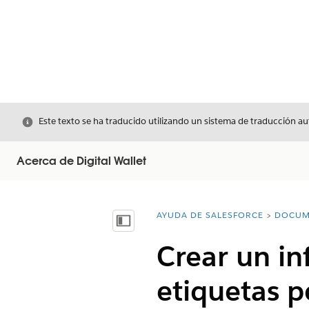
Cerrar
Este texto se ha traducido utilizando un sistema de traducción a
Acerca de Digital Wallet
AYUDA DE SALESFORCE
DOCUM
Usted está aquí:
Mostrar índice de materias
Crear un i
etiquetas p