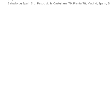
Salesforce Spain S.L., Paseo de la Castellana 79, Planta 7ª, Madrid, Spain, 
e un grupo de etiquetas, que está bajo Dimensiones calculadas.
seleccionando el grupo de etiquetas,
Departamento
.