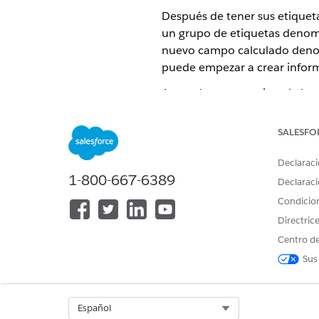
Después de tener sus etiquetas
un grupo de etiquetas denomi
nuevo campo calculado deno
puede empezar a crear infor
Antes de empezar, instale la
a
Recuerde esperar al menos 2
SALESFO
comience a etiquetar los even
Data 360 o Tableau Next y lo
Declaraci
detalles.
1-800-667-6389
Declaraci
Como ejemplo, este informe
Condicio
En Data 360, haga clic en la 
Directric
Haga clic en
Nuevo informe
y
Centro de
Seleccione Modelo semántico
Sus
Bajo Columnas, seleccione
U
Select Org
Español