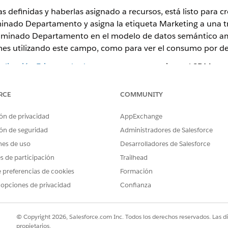
 definidas y haberlas asignado a recursos, está listo para cr
nado Departamento y asigna la etiqueta Marketing a una tr
minado Departamento en el modelo de datos semántico am
mes utilizando este campo, como para ver el consumo por d
plicación Etiquetado de consumo
, que contiene el SDM req
4 horas desde el momento en que etiquetó un recurso para 
RCE
COMMUNITY
tos de uso para ese recurso. Asegúrese de tener la licencia
s permisos apropiados. Consulte la Ayuda de Salesforce:
Digi
ón de privacidad
AppExchange
ón de seguridad
Administradores de Salesforce
 muestra el consumo por departamento.
nes de uso
Desarrolladores de Salesforce
ficha Informes.
es de participación
Trailhead
, a continuación, seleccione
Modelos de datos semánticos
como ca
 preferencias de cookies
Formación
 ampliado de Perspectivas de consumo y, a continuación, haga cl
 opciones de privacidad
Confianza
nidades consumidas
, que indica el número de créditos consumidos
© Copyright 2026, Salesforce.com Inc. Todos los derechos reservados. Las d
propietarios.