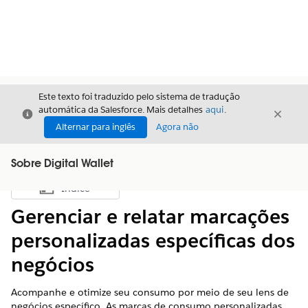
Este texto foi traduzido pelo sistema de tradução
automática da Salesforce. Mais detalhes
aqui
.
Fechar
Fecha
Fechar
Alternar para inglês
Agora não
Sobre Digital Wallet
Índice
Mostrar índice
Gerenciar e relatar marcações
personalizadas específicas dos
negócios
Acompanhe e otimize seu consumo por meio de seu lens de
negócios específico. As marcas de consumo personalizadas