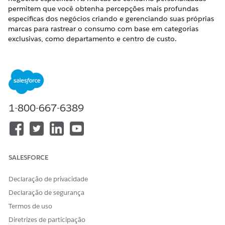
permitem que você obtenha percepções mais profundas
específicas dos negócios criando e gerenciando suas próprias
marcas para rastrear o consumo com base em categorias
exclusivas, como departamento e centro de custo.
O que são marcas de consumo personalizadas?
As marcas de consumo fornecem metadados adicionais junto
com o uso de faturamento para habilitar a divisão adicional
de dados para percepções mais avançadas. As marcas de
1-800-667-6389
consumo podem ser padrão, que o Salesforce gerencia, e
personalizadas, que os clientes definem.
Com as marcas de consumo, você pode criar relatórios que
fornecem percepções profundas e específicas dos negócios
para seus produtos baseados em consumo com as metas de:
SALESFORCE
Entenda o que determina seu uso atual.
Declaração de privacidade
Identificar oportunidades de otimização.
Facilitar os chargebacks internos e a atribuição de custos.
Declaração de segurança
Fornecer informações de uso históricas granulares como
Termos de uso
base para um melhor orçamento e previsão.
Diretrizes de participação