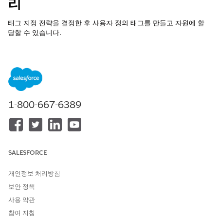
리
태그 지정 전략을 결정한 후 사용자 정의 태그를 만들고 자원에 할
당할 수 있습니다.
전제 조건:
적절한 사용자 정의 태그 지정 권한이 있는지 확인합니다. 자세
한 내용은 Salesforce 도움말:
Digital Wallet 권한
을 참조하십
시오.
사용자 정의 태그를 기반으로 Data 360 보고서 또는 Tableau
1-800-667-6389
Next 시각화를 만들 준비가 되면 소비 태그 지정 앱을 설치합니
다. 지침은 Salesforce 도움말: 소비 태그 지정 앱
설치
를 참조하
십시오.
소비 태그 탭에 액세스:
SALESFORCE
앱 시작 관리자에서
Digital Wallet
을 찾아서 선택합니다.
소비 태그 탭을 클릭합니다.
개인정보 처리방침
또는 앱 시작 관리자에서 직접 검색하여
소비 태그
를 찾을 수 있습
보안 정책
니다.
사용 약관
사용자 정의 태그 지정 시작하기
참여 지침