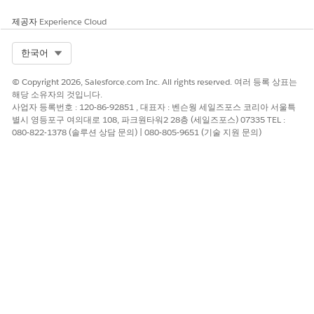
제공자
Experience Cloud
Select Org
한국어
© Copyright 2026, Salesforce.com Inc. All rights reserved. 여러 등록 상표는
해당 소유자의 것입니다.
사업자 등록번호 : 120-86-92851 , 대표자 : 벤슨웡 세일즈포스 코리아 서울특
별시 영등포구 여의대로 108, 파크원타워2 28층 (세일즈포스) 07335 TEL :
080-822-1378 (솔루션 상담 문의) | 080-805-9651 (기술 지원 문의)
태그 및 태그 그룹 명명 규칙
태그 및 태그 그룹 이름을 지정할 때 다음 규칙을 따르십시오. 개인
식별 정보(PII) 또는 회사에 민감한 이름으로 태그 또는 태그 그룹을
지정하지 마십시오.
태그 또는 태그 그룹 이름에 (>) 이상 또는 (<) 미만의 기호를 사
용하지 마십시오.
태그 및 태그 그룹 이름은 대/소문자를 구분하지 않으므로
dep
artment
가 이미 있는 경우
을 만들 수 없습니다.
Department