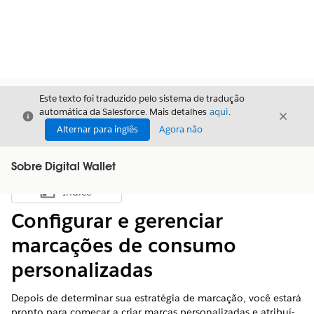
Este texto foi traduzido pelo sistema de tradução
automática da Salesforce. Mais detalhes
aqui
.
Fechar
Fecha
Fechar
Alternar para inglês
Agora não
Sobre Digital Wallet
Índice
Mostrar índice
Configurar e gerenciar
marcações de consumo
personalizadas
Depois de determinar sua estratégia de marcação, você estará
pronto para começar a criar marcas personalizadas e atribuí-