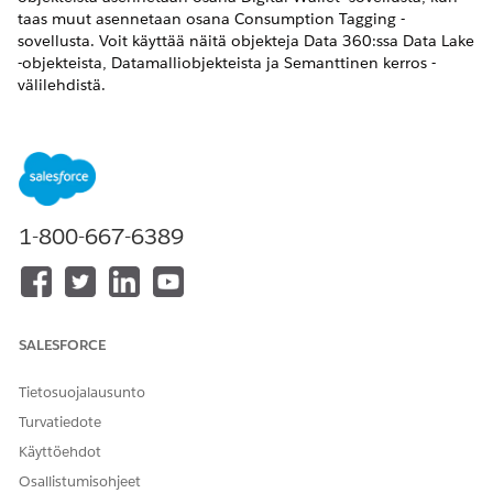
taas muut asennetaan osana Consumption Tagging -
sovellusta. Voit käyttää näitä objekteja Data 360:ssa Data Lake
-objekteista, Datamalliobjekteista ja Semanttinen kerros -
välilehdistä.
TenantEnrichedUsageEvent Data Lake -objekti (DLO)
Asentanut: Digitaalinen lompakko
Tämä DLO sisältää kaikki organisaatiosi luomat laskutuksen
käyttötapahtumat käyttötyypin tasolla. Se parantaa tarkkuutta
1-800-667-6389
vakiomuotoisten ja mukautettujen tunnisteiden avulla.
Mukautetut tunnistekentät:
RootResourceTags-kenttä täytetään, kun jollakin
juuriresursseillasi on mukautettu tunniste. Kun
SALESFORCE
agentille on esimerkiksi lisätty mukautettu tunniste,
RootResourceIDorAPI-nimikentät sisältävät agentin
Tietosuojalausunto
API-nimen. RootResourceTags-kenttä sisältää
mukautetun tunnisteen. Tämä kenttä on JSON-
Turvatiedote
muodossa.
Käyttöehdot
ResourceTags-kenttä täytetään, kun jollakin resurssillasi
Osallistumisohjeet
on mukautettu tunniste. Kun toiminnolla on merkintä