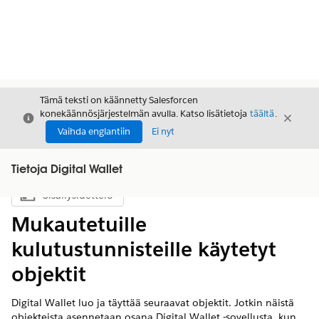
Tämä teksti on käännetty Salesforcen
konekäännösjärjestelmän avulla. Katso lisätietoja
täältä
.
Sulje
Sulje
Sulje
Vaihda englantiin
Ei nyt
Tietoja Digital Wallet
Sisällysluettelo
Näytä sisällysluettelo
Mukautetuille
kulutustunnisteille käytetyt
objektit
Digital Wallet luo ja täyttää seuraavat objektit. Jotkin näistä
objekteista asennetaan osana Digital Wallet -sovellusta, kun