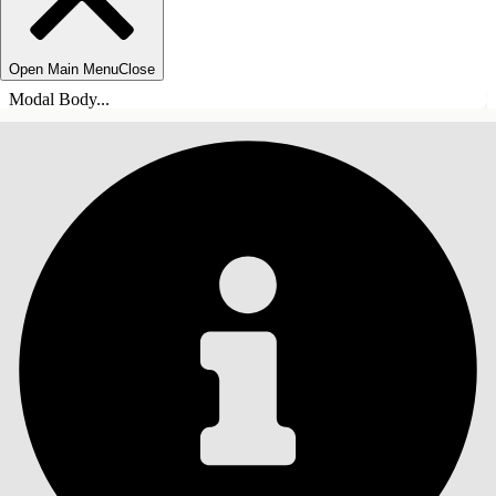
Open Main Menu
Close
Modal Body...
목차
검색