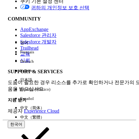
쿠키 기본 설정 센터
Edition
귀하의 개인정보 보호 선택
COMMUNITY
AppExchange
Salesforce 관리자
Salesforce 개발자
영어
경험
Trailhead
Français
교육
신뢰
Deutsch
Italiano
SUPPORT & SERVICES
모두 지우기
완료
日本語
도움이 필요한 경우 리소스를 추가로 확인하거나 전문가의 
움을 받으십시오.
Español (México)
Español
지원 받기
中文（简体）
제공자
Experience Cloud
中文（繁體）
한국어