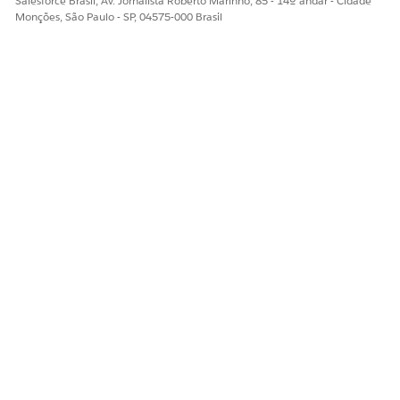
Salesforce Brasil, Av. Jornalista Roberto Marinho, 85 - 14º andar - Cidade
Monções, São Paulo - SP, 04575-000 Brasil
ESTE ARTIGO RESOLVEU SEU PROBLEMA?
Diga-nos para podermos melhorar!
Sim
Não