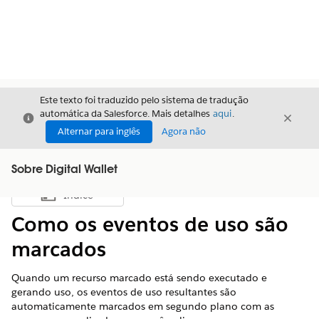
Este texto foi traduzido pelo sistema de tradução
automática da Salesforce. Mais detalhes
aqui
.
Fechar
Fecha
Fechar
Alternar para inglês
Agora não
Sobre Digital Wallet
Índice
Mostrar índice
Como os eventos de uso são
marcados
Quando um recurso marcado está sendo executado e
gerando uso, os eventos de uso resultantes são
automaticamente marcados em segundo plano com as