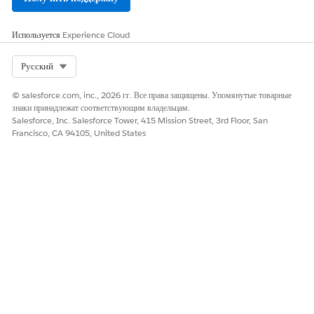
Используется
Experience Cloud
Select Org
Русский
© salesforce.com, inc., 2026 гг. Все права защищены. Упомянутые товарные
знаки принадлежат соответствующим владельцам.
Salesforce, Inc. Salesforce Tower, 415 Mission Street, 3rd Floor, San
Francisco, CA 94105, United States
ЭТА СТАТЬЯ РЕШИЛА ВАШУ ПРОБЛЕМУ?
Оставьте свой отзыв, чтобы мы могли стать лучше!
Да
Нет