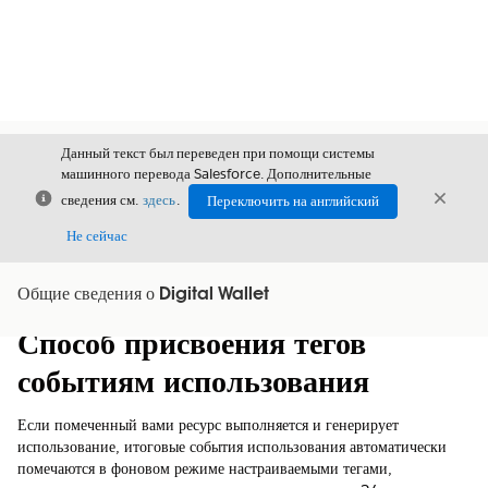
Данный текст был переведен при помощи системы
машинного перевода Salesforce. Дополнительные
Закрыть
Закры
сведения см.
здесь
.
Переключить на английский
Закрыт
Не сейчас
Общие сведения о Digital Wallet
Содержание
Показать содержание
Способ присвоения тегов
событиям использования
Если помеченный вами ресурс выполняется и генерирует
использование, итоговые события использования автоматически
помечаются в фоновом режиме настраиваемыми тегами,