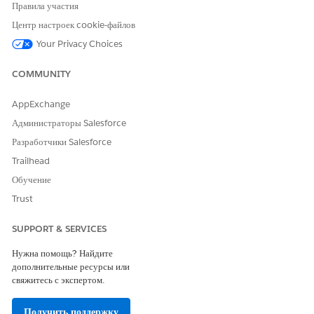
Правила участия
внешний вид JSON в столбце «Теги ресурсов» в DLO
TenantEnrichedUsageEvent.
Центр настроек cookie-файлов
Your Privacy Choices
COMMUNITY
AppExchange
Администраторы Salesforce
Разработчики Salesforce
В расширенном SDM важных данных о потреблении улучшает
отчетность, разбив поле тега JSON на отдельные выделенные поля
Trailhead
для каждой группы. При открытии SDM с левой стороны
Обучение
отображаются все вычисленные поля, представляющие группы
тегов. В нашем примере отображается поле под именем
Trust
Departmen
, и для этого события использования значение в поле будет
.
t
Sales
SUPPORT & SERVICES
Нужна помощь? Найдите
дополнительные ресурсы или
свяжитесь с экспертом.
Получить поддержку