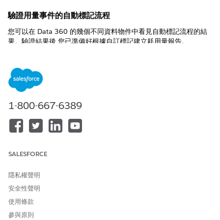
驗證用量事件的自動標記流程
您可以在 Data 360 的幾個不同資料物件中看見自動標記流程的結
果。驗證結果後,您已準備好根據自訂標記建立耗用量報告。
在 TenantEnrichedUsageEvent 資料湖物件 (DLO)、「耗用洞察」
資料模型物件 (DMO) 和「耗用洞察」語意資料模型 (SDM) 中,您可
以尋找特定使用情況事件。在該事件的記錄中,尋找名為
ResourceTags 的欄位。此欄位包含 JSON 格式的原始標記資料。
此工作適用於原始資料驗證,且不需要您採取任何動作。此範例顯示
1-800-667-6389
JSON 在 TenantEnrichedUsageEvent DLO 中「資源標記」欄中的
外觀。
SALESFORCE
隱私權聲明
安全性聲明
在「耗用洞察」中,「延伸的 SDM」透過將 JSON 標記欄位拆分為
使用條款
每個群組的個別專用欄位來改善報告。開啟 SDM 時,您可以在左側
參與原則
看見所有計算的欄位,代表您的標記群組。在我們的範例中,您可以看