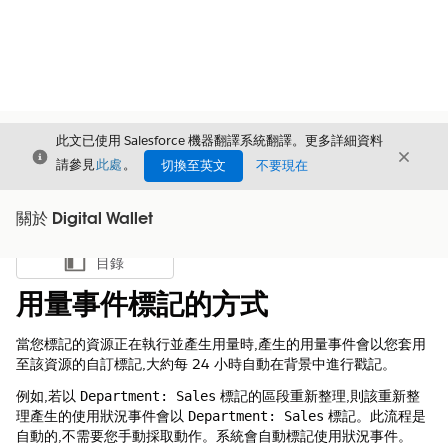
此文已使用 Salesforce 機器翻譯系統翻譯。更多詳細資料
結束
結束
結束
請參見
此處
。
切換至英文
不要現在
關於 Digital Wallet
目錄
顯示目錄
用量事件標記的方式
當您標記的資源正在執行並產生用量時,產生的用量事件會以您套用
至該資源的自訂標記,大約每 24 小時自動在背景中進行戳記。
例如,若以
標記的區段重新整理,則該重新整
Department: Sales
理產生的使用狀況事件會以
標記。此流程是
Department: Sales
自動的,不需要您手動採取動作。系統會自動標記使用狀況事件。