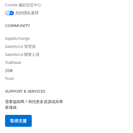
Cookie 偏好設定中心
見名為
的欄位,且該使用狀況事件的欄位值將是
Department
Sale
。
s
您的隱私選擇
COMMUNITY
AppExchange
Salesforce 管理員
Salesforce 開發人員
Trailhead
訓練
Trust
SUPPORT & SERVICES
需要協助嗎？尋找更多資源或與專
家連線。
取得支援