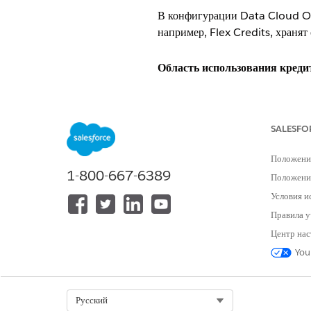
В конфигурации Data Cloud One
например, Flex Credits, хранят
Область использования креди
Все данные 360 кредитуют потр
извлекаются из прав домашней 
SALESFO
Чтобы просмотреть использован
о расходе
», потом отфильтруйт
Положени
Usage Reporting Org Id
1-800-667-6389
Положение
Условия и
Область использования для Fl
Правила у
Для всех других прав, например
Центр нас
Организация, в которой имело м
You
Что делать, если я использую
Select Org
Русский