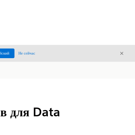
Закры
йский
Не сейчас
Закрыт
в для Data