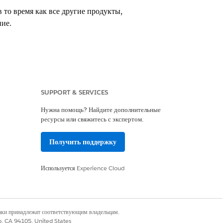
то время как все другие продукты,
ние.
ней или сопутствующей организации,
SUPPORT & SERVICES
a 360, нажмите «
Просмотр сведений
 отчет Data 360 на основе поля
Нужна помощь? Найдите дополнительные
ресурсы или свяжитесь с экспертом.
Получить поддержку
т собственные права и использование.
Используется
Experience Cloud
оторой права извлекаются.
наки принадлежат соответствующим владельцам.
co, CA 94105, United States