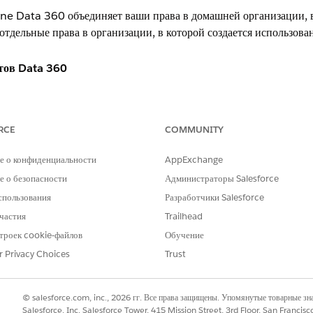
 Data 360 объединяет ваши права в домашней организации, в 
 отдельные права в организации, в которой создается использова
тов Data 360
ебление, вне зависимости от того, происходит ли это в домаш
организации.
RCE
COMMUNITY
ие только организации-компаньона для карты потребления Dat
е по коду организации-компаньона («Просмотреть») или создайте
е о конфиденциальности
AppExchange
объекта озера данных TenantEnrichedUsageEvent.
 о безопасности
Администраторы Salesforce
спользования
Разработчики Salesforce
ex Credits и всех других продуктов
частия
Trailhead
, Flex Credits или Einstein requests, каждая организация имее
троек cookie-файлов
Обучение
есто использование (дом или компаньон) — это организация, в к
r Privacy Choices
Trust
 кредиты Data 360 и Flex Credit в организации-компаньоне?
© salesforce.com, inc., 2026 гг. Все права защищены. Упомянутые товарные з
Salesforce, Inc. Salesforce Tower, 415 Mission Street, 3rd Floor, San Francis