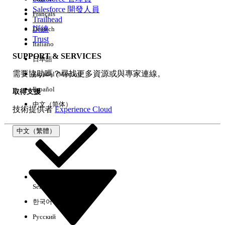
Salesforce 開發人員
Français
經驗
Trailhead
訓練
Deutsch
Trust
Italiano
SUPPORT & SERVICES
日本語
全部清除
完成
需要協助嗎？尋找更多資源或與專家連線。
Español (México)
Español
取得支援
中文（简体）
技術提供者
Experience Cloud
中文（繁體）
Select Org
中文（繁體）
한국어
Русский
沒有結果