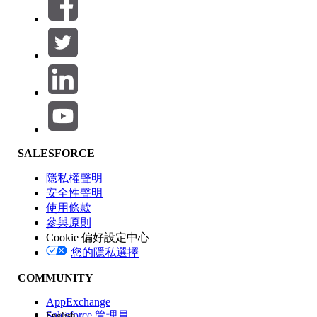
篩選器 (0)
選取篩選
新增
產品區域
SALESFORCE
功能影響
隱私權聲明
安全性聲明
使用條款
參與原則
Cookie 偏好設定中心
版本
您的隱私選擇
COMMUNITY
AppExchange
Salesforce 管理員
English