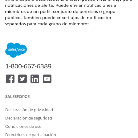
notificaciones de alerta. Puede enviar notificaciones a
miembros de un perfil, conjunto de permisos o grupo
público. También puede crear flujos de notificación
separados para cada grupo de miembros.
Antes de comenzar:
Configure los flujos Alertas de utilización de licencias para
licencias de usuario o conjunto de permisos, o ambos.
Cree un tipo de notificación personalizada con el nombre,
.
Send License Utilization Alert
1-800-667-6389
Determine los destinatarios para las notificaciones y qué
método de entrega utilizar para alcanzar el conjunto de
usuarios correcto: perfil, conjunto de permisos o grupo
público.
SALESFORCE
Enviar alertas de utilización de licencias a los usuarios de
un perfil
Declaración de privacidad
Envíe alertas a todos los usuarios asignados a un único
Declaración de seguridad
perfil específico. Como la plantilla Notificación de
utilización de licencia está configurada para notificar a
Condiciones de uso
través del perfil Administrador del sistema de forma
Directrices de participación
predeterminada, no se requieren cambios de flujo si este