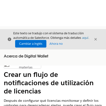
Este texto se tradujo con el sistema de traducción
automática de Salesforce. Obtenga más detalles
aquí
.
Cerrar
Cerrar
Cerrar
Cambiar a inglés
Ahora no
Acerca de Digital Wallet
Índice de
Mostrar índice de materias
materias
Crear un flujo de
notificaciones de utilización
de licencias
Después de configurar qué licencias monitorear y definir los
umbrales para desencadenar alertas, puede crear el flujo para