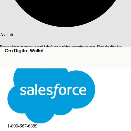
Søk
Avslutt
Denne teksten er oversatt med Salesforce maskinoversettingssystem. Flere detaljer
her
.
Om Digital Wallet
Bytt til engelsk
Ikke nå
Avslutt
Avslutt
1-800-667-6389