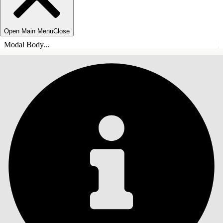
Open Main Menu
Close
Modal Body...
INNHOLD
Søk
Vis innholdsfortegnelse
Innhold