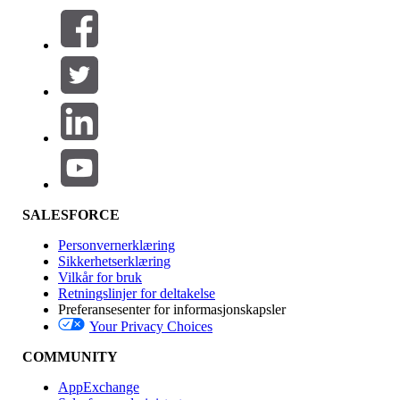
Filtre (0)
VELG FILTRE
Legg til
Produktområde
Funksjonsinnvirkning
SALESFORCE
Personvernerklæring
Sikkerhetserklæring
Vilkår for bruk
Retningslinjer for deltakelse
Preferansesenter for informasjonskapsler
Your Privacy Choices
Utgave
COMMUNITY
AppExchange