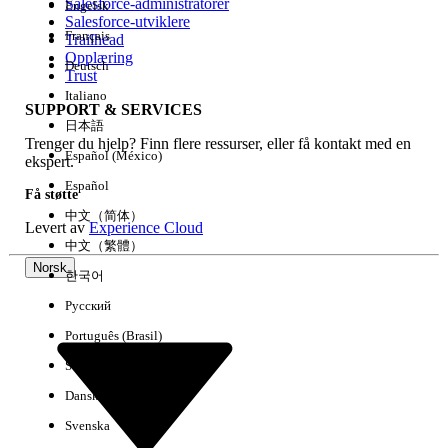
Salesforce-administratorer
Engelsk
Salesforce-utviklere
Français
Trailhead
Erfaring
Opplæring
Deutsch
Trust
Italiano
SUPPORT & SERVICES
日本語
Trenger du hjelp? Finn flere ressurser, eller få kontakt med en
Fjern alle
Utført
Español (México)
ekspert.
Español
Få støtte
中文（简体）
Levert av
Experience Cloud
中文（繁體）
Norsk
한국어
Русский
Português (Brasil)
Suomi
Dansk
Svenska