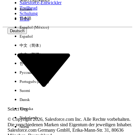
Select Org
Deutsch
Salesforce-Entwickler
Trailhead
Italiano
Erfahrung
Schulung
日本語
Trust
Español (México)
Deutsch
Español
Alle löschen
Fertig
中文（简体）
中文（繁體）
한국어
Русский
Português (Brasil)
Suomi
Dansk
Select Org
Svenska
Nederlands
© Copyright 2026, Salesforce.com Inc. Alle Rechte vorbehalten.
Die verschiedenen Marken sind Eigentum der jeweiligen Inhaber.
Norsk
Salesforce.com Germany GmbH, Erika-Mann-Str. 31, 80636
Keine Ergebnisse