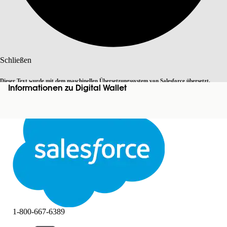
Suche
Schließen
Dieser Text wurde mit dem maschinellen Übersetzungssystem von Salesforce übersetzt.
Informationen zu Digital Wallet
Zu Englisch wechseln
Nicht jetzt
Weitere Details finden Sie
hier
.
Schließen
Schließen
1-800-667-6389