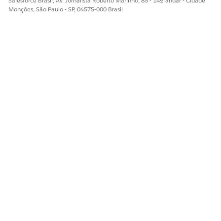
Salesforce Brasil, Av. Jornalista Roberto Marinho, 85 - 14º andar - Cidade
Monções, São Paulo - SP, 04575-000 Brasil
Em Filtrar registros de perfil, clique em
Adicionar condição
e indique:
Campo
Nome completo
Operador
Igual
Valor
Nome do perfil, por
exemplo, Usuário padrão
Salve o fluxo e dê a ele um nome descritivo.
Ative o fluxo.
CONSULTE TAMBÉM:
Ajuda do Salesforce: Perfis
ESTE ARTIGO RESOLVEU SEU PROBLEMA?