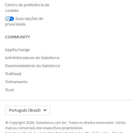
modelo de Notificação de utilização de licença.
Centro de preferência de
Decida qual perfil notificar.
cookies
Para notificar usuários em mais de um perfil, consulte
Suas opções de
Enviar alertas de utilização de licença para vários
privacidade
perfis
.
Para notificar apenas o perfil de Administrador do
COMMUNITY
sistema, é recomendável. Vá para o passo
5
.
Para notificar um perfil diferente, exclua Administrador
AppExchange
do sistema e substitua-o pelo nome do perfil desejado
Administradores do Salesforce
(1). (Recomendado) Atualize o Rótulo e a Descrição
para que correspondam ao nome do perfil, se
Desenvolvedores do Salesforce
desejado (2). Atualize também o nome da API.
Trailhead
Treinamento
Trust
Select Org
Português (Brasil)
© Copyright 2026, Salesforce.com Inc. Todos os direitos reservados. Várias
marcas comerciais dos respectivos proprietários.