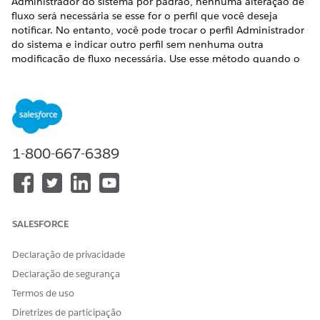
Administrador do sistema por padrão, nenhuma alteração de
fluxo será necessária se esse for o perfil que você deseja
notificar. No entanto, você pode trocar o perfil Administrador
do sistema e indicar outro perfil sem nenhuma outra
modificação de fluxo necessária. Use esse método quando o
público do alerta for mapeado de modo simples para um
perfil existente.
1-800-667-6389
Você pode salvar o fluxo a qualquer momento para
DICA
garantir que não perca seu trabalho. Quando você salva o
fluxo, ele se torna a versão 1, mas ainda não está ativado
para que você possa continuar modificando essa versão.
SALESFORCE
Dê a ele um nome descritivo, por exemplo, Notificações de
utilização de licença por perfil.
Declaração de privacidade
Declaração de segurança
No Iniciador de aplicativos, selecione
Automações
.
Termos de uso
Na guia Fluxos, clique em
Novo
e insira Utilização de
em Pesquisar para localizar e selecionar o
licença
Diretrizes de participação