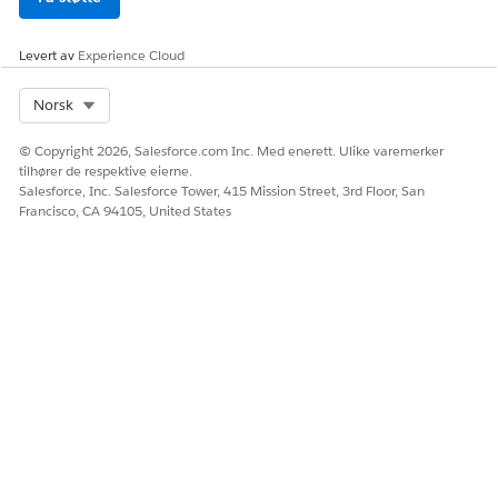
Klikk på Legg til element
ovenfor Hent brukere-
elementet for å legge til Hent poster-elementet.
Levert av
Experience Cloud
Skriv inn
i Etikett-feltet.
Tillatelsessettposter
Finn og skriv inn
Tillatelsessett
i Salesforce-objektet.
Select Org
Norsk
Under Filtrer tillatelsessettposter angir du:
Felt
Navn på tillatelsessett
© Copyright 2026, Salesforce.com Inc. Med enerett. Ulike varemerker
tilhører de respektive eierne.
Operator
Er lik
Salesforce, Inc. Salesforce Tower, 415 Mission Street, 3rd Floor, San
Francisco, CA 94105, United States
Verdi
Navn på tillatelsessett,
for eksempel
Data Clou
d User