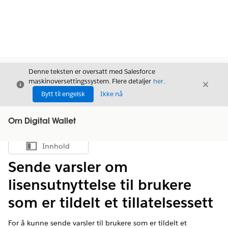
Denne teksten er oversatt med Salesforce
maskinoversettingssystem. Flere detaljer
her
.
Avslutt
Avslut
Avslutt
Bytt til engelsk
Ikke nå
Om Digital Wallet
Innhold
Vis innholdsfortegnelse
Sende varsler om
lisensutnyttelse til brukere
som er tildelt et tillatelsessett
For å kunne sende varsler til brukere som er tildelt et