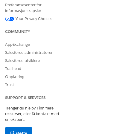
Velg
Automatiseringer
fra appstarteren.
Preferansesenter for
Klikk på
Ny
fra Flyter-fanen, og skriv deretter inn
informasjonskapsler
i Søk for å finne og velge malen Varsel
Lisensutnyttelse
Your Privacy Choices
om lisensutnyttelse.
Velg Hent brukere-elementet, og fjern Profil-ID-feltet under
COMMUNITY
Filtrer brukerposter for å koble Hent brukere-elementet fra
Hent systemadministratorprofil-elementet.
AppExchange
Slett elementet Hent systemadministratorprofil.
Salesforce-administratorer
Salesforce-utviklere
Trailhead
Opplæring
Trust
SUPPORT & SERVICES
Trenger du hjelp? Finn flere
ressurser, eller få kontakt med
en ekspert.
Hent de riktige tillatelsessettpostene.
Få støtte