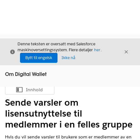
Denne teksten er oversatt med Salesforce
maskinoversettingssystem. Flere detaljer
her
.
Avslutt
Avslut
Avslutt
Bytt til engelsk
Ikke nå
Om Digital Wallet
Innhold
Vis innholdsfortegnelse
Sende varsler om
lisensutnyttelse til
medlemmer i en felles gruppe
Hvis du vil sende varsler til brukere som er medlemmer av en