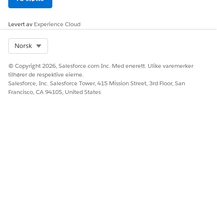
Hent de felles gruppepostene.
Levert av
Experience Cloud
Klikk på Legg til element
ovenfor Hent brukere-
elementet for å legge til Hent poster-elementet.
Select Org
Norsk
Skriv inn
i Etikett-feltet.
Felles gruppeposter
Finn og skriv inn
gruppe
i Salesforce-objektet.
© Copyright 2026, Salesforce.com Inc. Med enerett. Ulike varemerker
Under Filtergruppeposter angir du:
tilhører de respektive eierne.
Salesforce, Inc. Salesforce Tower, 415 Mission Street, 3rd Floor, San
Felt
Navn
Francisco, CA 94105, United States
Operator
Er lik
Verdi
Navn på felles gruppe,
for eksempel
LU Admins