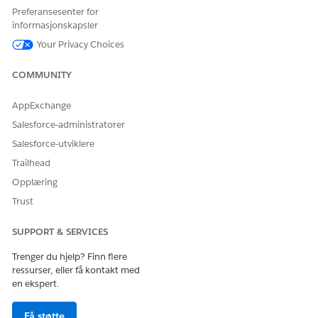
eksempel Varsler om lisensutnyttelse etter felles gruppe.
Preferansesenter for
informasjonskapsler
Velg
Automatiseringer
fra appstarteren.
Your Privacy Choices
Klikk på
Ny
fra Flyter-fanen, og skriv deretter inn
i Søk for å finne og velge malen Varsel
Lisensutnyttelse
COMMUNITY
om lisensutnyttelse.
Velg Hent brukere-elementet, og fjern Profil-ID-feltet under
AppExchange
Filtrer brukerposter for å koble Hent brukere-elementet fra
Salesforce-administratorer
Hent systemadministratorprofil-elementet.
Salesforce-utviklere
Slett elementet Hent systemadministratorprofil.
Trailhead
Opplæring
Trust
SUPPORT & SERVICES
Trenger du hjelp? Finn flere
ressurser, eller få kontakt med
en ekspert.
Få støtte