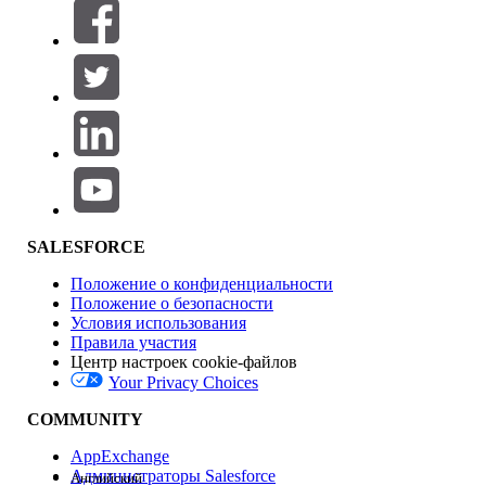
Фильтры (0)
ВЫБРАТЬ ФИЛЬТРЫ
Добавить
Область продуктов
Влияние на функции
SALESFORCE
Положение о конфиденциальности
Положение о безопасности
Условия использования
Правила участия
Центр настроек cookie-файлов
Your Privacy Choices
Версия
COMMUNITY
AppExchange
Администраторы Salesforce
Английский