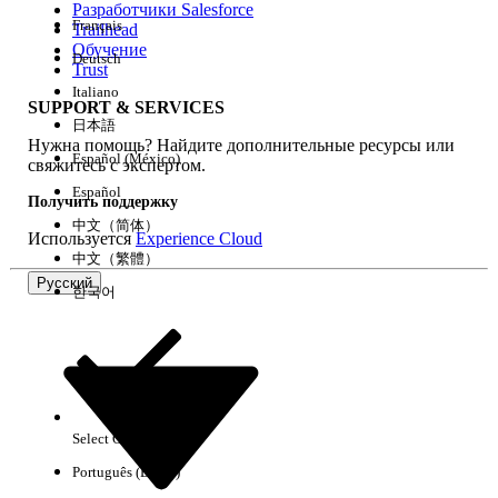
Разработчики Salesforce
Français
Trailhead
Возможности
Обучение
Deutsch
Trust
Italiano
SUPPORT & SERVICES
日本語
Нужна помощь? Найдите дополнительные ресурсы или
Очистить все
Готово
Español (México)
свяжитесь с экспертом.
Español
Получить поддержку
中文（简体）
Используется
Experience Cloud
中文（繁體）
Русский
한국어
Select Org
Русский
Português (Brasil)
Результаты отсутствуют