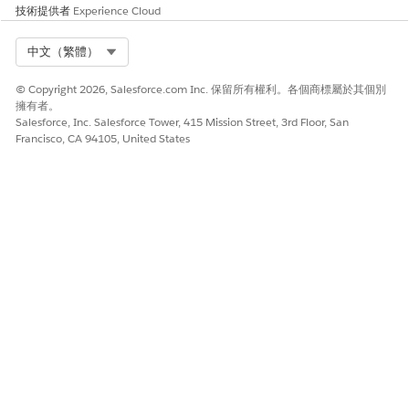
技術提供者
Experience Cloud
步驟。若尚未修改,請修改或新增值。按一下「
新增指派」(
若要
新增通值)。
Select Org
中文（繁體）
變數
SetThresholdValue
© Copyright 2026, Salesforce.com Inc. 保留所有權利。各個商標屬於其個別
運算子
新增
擁有者。
Salesforce, Inc. Salesforce Tower, 415 Mission Street, 3rd Floor, San
值
整數 (1 到 100)
Francisco, CA 94105, United States