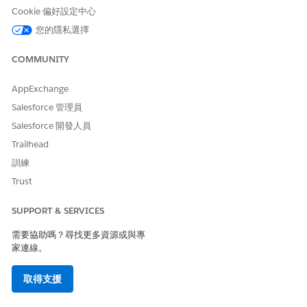
重複此步驟,直到您新增所有必要的權限集授權為止。
Cookie 偏好設定中心
您的隱私選擇
COMMUNITY
AppExchange
Salesforce 管理員
Salesforce 開發人員
Trailhead
訓練
Trust
SUPPORT & SERVICES
需要協助嗎？尋找更多資源或與專
如果您在指派授權值時不小心混合使用者授權和權限集授權,則
家連線。
流程只會遵守在「建立授權利用率警示」元素中指定的授權類
型。流程會無訊息地忽略不符合指示授權類型的授權。
取得支援
按一下「指派值」元素。
預設值為 80% 與 90%。如果預設值適用於您,請移至下一個