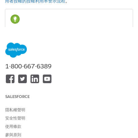
用者授權的授權利用率警示流程
。
您可以隨時儲存流程,以免遺失工作。當您儲存流程時,流
小秘訣
程會變成版本 1,但尚未啟用,因此您可以繼續修改此版本。提供
描述性名稱,例如「權限集授權的警示」。
1-800-667-6389
進入 App Launcher,選取「
自動化」。
進入「流程」索引標籤,按一下「
新增
」,然後在「搜尋」中輸入
率以尋找並選取「授權利用率警示」範本。
授權利用
(選用) 流程執行時變更排程。
按一下「指派授權值」元素以建立要監視的權限集授權清單。
SALESFORCE
將 Salesforce 授權的預設指派變更為權限集授權,然後選擇性新
增更多授權。
隱私權聲明
按一下「
新增指派
」。
針對「變數」,輸入
,針對「運算子」,選
CollectLicenses
安全性聲明
取「
新增
」。
使用條款
針對「值」,輸入或複製在「授權利用率」中顯示的權限集授
參與原則
權名稱。