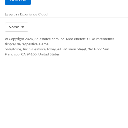
Levert av
Experience Cloud
Select Org
Norsk
© Copyright 2026, Salesforce.com Inc. Med enerett. Ulike varemerker
tilhører de respektive eierne.
Salesforce, Inc. Salesforce Tower, 415 Mission Street, 3rd Floor, San
Francisco, CA 94105, United States
Hvis du ved et uhell blander brukerlisenser og
tillatelsessettlisenser når du tildeler lisensverdiene, tar
flyten bare hensyn til lisenstypen som er angitt i elementet
Opprett varsel om lisensutnyttelse i trinn 6. Flyten
ignorerer stille lisenser som ikke samsvarer med den
angitte lisenstypen.
Klikk på Tildel terskler-elementet.
Standard terskelverdier er 80 % og 90 %. Hvis
standardverdiene fungerer for deg, går du til neste trinn.
Hvis ikke, endrer eller legger du til terskelverdier. Klikk på
Legg til tildeling
for å legge til en terskelverdi.