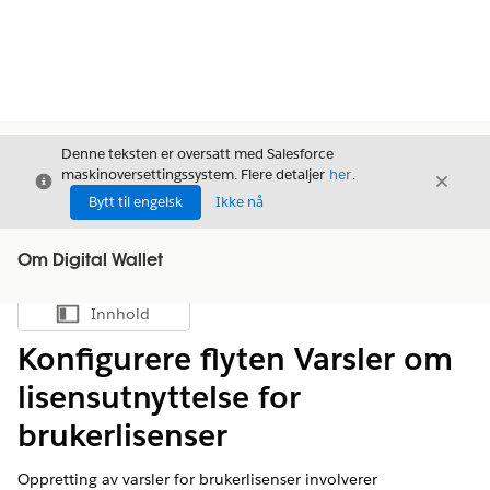
Denne teksten er oversatt med Salesforce
maskinoversettingssystem. Flere detaljer
her
.
Avslutt
Avslut
Avslutt
Bytt til engelsk
Ikke nå
Om Digital Wallet
Innhold
Vis innholdsfortegnelse
Konfigurere flyten Varsler om
lisensutnyttelse for
brukerlisenser
Oppretting av varsler for brukerlisenser involverer