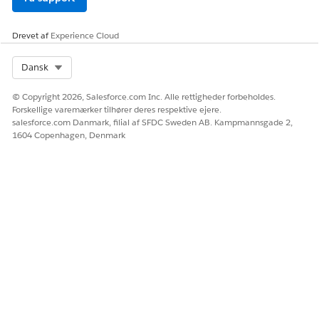
Drevet af
Experience Cloud
Select Org
Dansk
© Copyright 2026, Salesforce.com Inc. Alle rettigheder forbeholdes.
Forskellige varemærker tilhører deres respektive ejere.
salesforce.com Danmark, filial af SFDC Sweden AB. Kampmannsgade 2,
1604 Copenhagen, Denmark
Indsaml derefter bruger-id'erne for medlemmerne af
profilerne for at gøre disse oplysninger tilgængelige for
Hent brugere-elementet.
Klik på Tilføj element
under elementet Hent
profiler, og vælg derefter
Transformer
.
Skriv
i feltet Betegnelse.
Profilsamling
For kildedata skal du tilføje
profiler fra Get_Profiles
.
For Måldata skal du tilføje
tekst
.
Klik på
Tillad flere værdier (samling)
, og klik derefter
på
Opret
.
Tilknyt
under Måldata til
Profile_Collection
Id