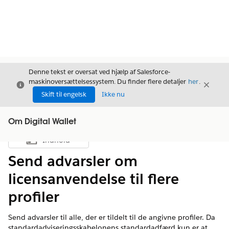
Denne tekst er oversat ved hjælp af Salesforce-
maskinoversættelsessystem. Du finder flere detaljer
her
.
Luk
Luk
Luk
Skift til engelsk
Ikke nu
Om Digital Wallet
Indhold
Vis indholdsfortegnelse
Send advarsler om
licensanvendelse til flere
profiler
Send advarsler til alle, der er tildelt til de angivne profiler. Da
standardadviseringsskabelonens standardadfærd kun er at