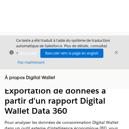
Ce texte a été traduit à l’aide du système de traduction
automatique de Salesforce. Plus de détails, consultez
Fermer
Ferme
<
cette page
.
Basculer vers la page en anglais
Fermer
Pas maintenant
Table des
À propos Digital Wallet
Afficher la table des matières
matières
Exportation de données à
partir d'un rapport Digital
Wallet Data 360
Pour analyser les données de consommation Digital Wallet
dans un outil externe d'intelligence économique (BI), vous