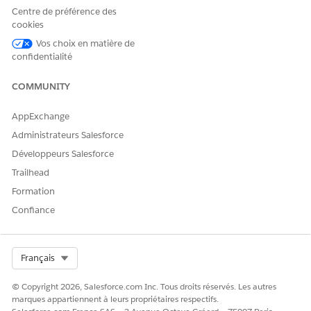
clé-valeur
Centre de préférence des
qui
cookies
permettent
de suivre et
Vos choix en matière de
d'attribuer la
confidentialité
consommati
on en
COMMUNITY
fonction
d'attributs
spécifiques
AppExchange
au produit
Administrateurs Salesforce
pour des
événements
Développeurs Salesforce
d'utilisation.
Trailhead
Si ce champ
est rempli,
Formation
un
Confiance
enregistreme
nt
TenantUsage
AttrDetail
Select Org
Français
qui pointe
vers cet ID
© Copyright 2026, Salesforce.com Inc. Tous droits réservés. Les autres
d'événement
marques appartiennent à leurs propriétaires respectifs.
d'utilisation