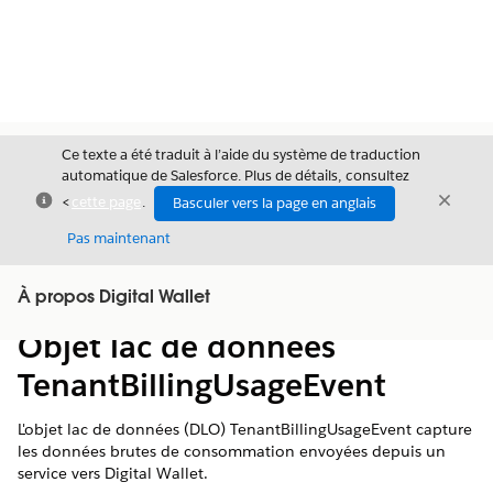
Ce texte a été traduit à l’aide du système de traduction
automatique de Salesforce. Plus de détails, consultez
Fermer
Ferme
<
cette page
.
Basculer vers la page en anglais
Fermer
Pas maintenant
Table des
À propos Digital Wallet
Afficher la table des matières
matières
Objet lac de données
TenantBillingUsageEvent
L'objet lac de données (DLO) TenantBillingUsageEvent capture
les données brutes de consommation envoyées depuis un
service vers Digital Wallet.