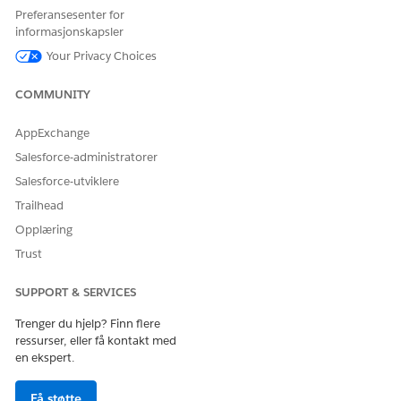
forbruk
Preferansesenter for
basert på
informasjonskapsler
produktspesi
Your Privacy Choices
fikke
attributter
for
COMMUNITY
brukshendel
ser. Hvis
AppExchange
dette feltet
er fylt ut,
Salesforce-administratorer
opprettes
Salesforce-utviklere
det en
TenantUsage
Trailhead
AttrDetail-
Opplæring
post som
peker til
Trust
denne
leietagerbruk
SUPPORT & SERVICES
shendelses-
IDen.
Trenger du hjelp? Finn flere
ressurser, eller få kontakt med
Forretningsm
businessenvt
Tekst
Miljøtypen
en ekspert.
iljøtype
ype__c
til
organisasjon
en som
Få støtte