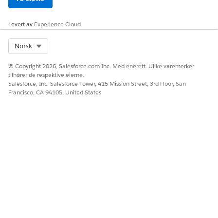
utløste
bruken:
produksjon
Levert av
Experience Cloud
eller
Sandbox.
Select Org
Norsk
Korrelasjonsi
CorrelationI
Tekst
En unik
© Copyright 2026, Salesforce.com Inc. Med enerett. Ulike varemerker
dentifikator
dentifier__c
identifikator
tilhører de respektive eierne.
som kobler
Salesforce, Inc. Salesforce Tower, 415 Mission Street, 3rd Floor, San
sammen
Francisco, CA 94105, United States
relaterte
faktureringsb
rukshendelse
r.
Berettigelses
Berettigelses
Tekst
Den 18-
organisasjon
OrgId__c
sifrede ID-en
s-ID
til
organisasjon
en som
inneholder
berettigelsen
e som den
rapporterte
bruken