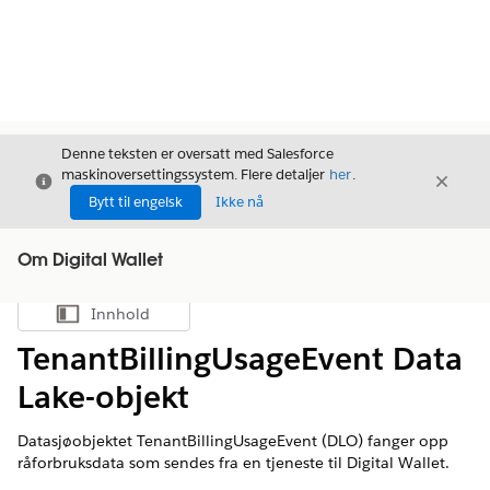
Denne teksten er oversatt med Salesforce
maskinoversettingssystem. Flere detaljer
her
.
Avslutt
Avslut
Avslutt
Bytt til engelsk
Ikke nå
Om Digital Wallet
Innhold
Vis innholdsfortegnelse
TenantBillingUsageEvent Data
Lake-objekt
Datasjøobjektet TenantBillingUsageEvent (DLO) fanger opp
råforbruksdata som sendes fra en tjeneste til Digital Wallet.