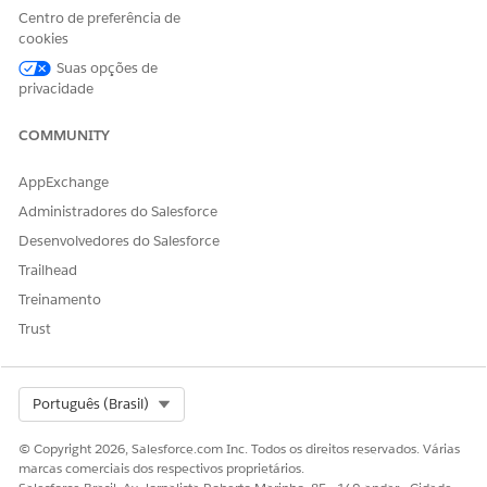
permitem
Centro de preferência de
rastrear e
cookies
atribuir o
consumo
Suas opções de
com base
privacidade
em atributos
específicos
COMMUNITY
do produto
para eventos
de uso. Se
AppExchange
esse campo
Administradores do Salesforce
for
preenchido,
Desenvolvedores do Salesforce
um registro
Trailhead
TenantUsage
AttrDetail
Treinamento
que aponte
Trust
para esse ID
de evento de
uso do
locatário
Select Org
Português (Brasil)
será criado.
© Copyright 2026, Salesforce.com Inc. Todos os direitos reservados. Várias
Tipo de
businessenvt
Texto
O tipo de
marcas comerciais dos respectivos proprietários.
ambiente de
ype__c
ambiente da