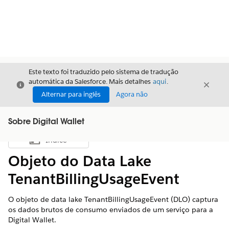
Este texto foi traduzido pelo sistema de tradução
automática da Salesforce. Mais detalhes
aqui
.
Fechar
Fecha
Fechar
Alternar para inglês
Agora não
Sobre Digital Wallet
Índice
Mostrar índice
Objeto do Data Lake
TenantBillingUsageEvent
O objeto de data lake TenantBillingUsageEvent (DLO) captura
os dados brutos de consumo enviados de um serviço para a
Digital Wallet.