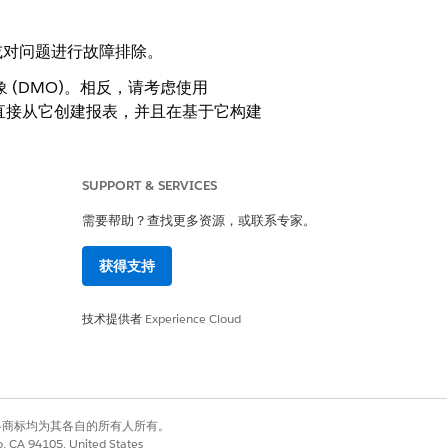
 数据或对问题进行故障排除。
型对象 (DMO)。相反，请考虑使用
您可以直接从它创建报表，并且在基于它构建
说明
SUPPORT & SERVICES
跟踪使用类型的消费卡的开发人员
需要帮助？查找更多资源，或联系专家。
(API) 名称。此名称可与显示名称
不同。
获得支持
DLO 的唯一标识符（主键）。
技术提供者
Experience Cloud
用于组合使用类型和子类型的乘
数。大多数消费卡都有相应的费率
卡，包括所有乘数，以及如何使用
它们根据每种使用类型计算使用情
况。
有权利。其他各商标均为其各自的所有人所有。
对于基于数量的乘数，它表示使用
co, CA 94105, United States