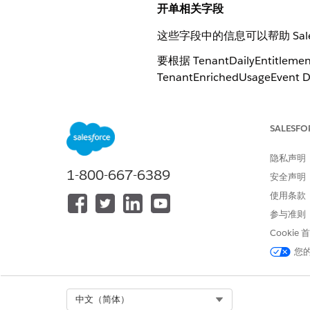
开单相关字段
这些字段中的信息可以帮助 Sales
要根据 TenantDailyEnti
TenantEnrichedUs
报表时不会产生任何成本。
字段
SALESFO
卡片定义开发人员名称
隐私声明
1-800-667-6389
安全声明
使用条款
ID
参与准则
乘数
Cookie
您
Select Org
中文（简体）
乘数层