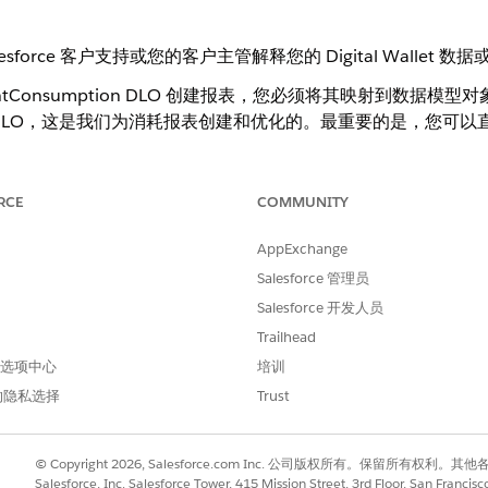
force 客户支持或您的客户主管解释您的 Digital Wallet
tlementConsumption DLO 创建报表，您必须将其映射到数据模
ageEvent DLO，这是我们为消耗报表创建和优化的。最重要的是，
开发人员 (API) 名称
数据类型
RCE
COMMUNITY
cardDefinitiondevelopername__
文本
AppExchange
c
Salesforce 管理员
Salesforce 开发人员
id__c
文本
Trailhead
乘数__c
数字
 首选项中心
培训
的隐私选择
Trust
© Copyright 2026, Salesforce.com Inc. 公司版权所有。保留所
multipliertier__c
文本
Salesforce, Inc. Salesforce Tower, 415 Mission Street, 3rd Floor, San Francis