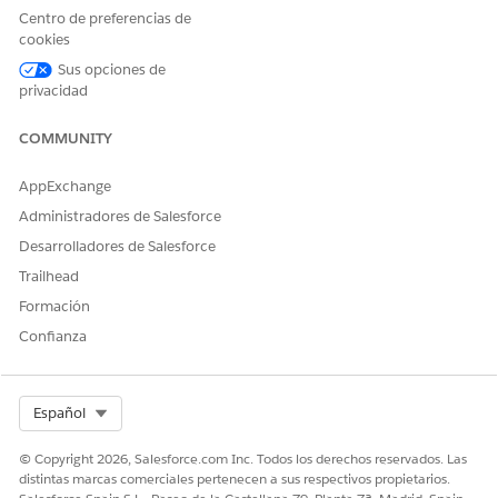
de la
Centro de preferencias de
asignación.
cookies
Nombre de
allocationcar
Texto
El nombre
Sus opciones de
desarrollado
ddefdevlna
del
privacidad
r de
me__c
desarrollado
definición de
r (API) para
COMMUNITY
tarjeta de
la tarjeta de
asignación
consumo
que realiza
AppExchange
un
Administradores de Salesforce
seguimiento
del tipo de
Desarrolladores de Salesforce
uso. Este
Trailhead
nombre
puede ser
Formación
diferente del
Confianza
nombre de
visualización
. Este
nombre es el
Select Org
Español
mismo que
el Nombre
© Copyright 2026, Salesforce.com Inc. Todos los derechos reservados. Las
de
distintas marcas comerciales pertenecen a sus respectivos propietarios.
desarrollado