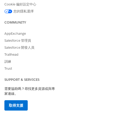
其他 DLO 中
Cookie 偏好設定中心
的「卡片定義
您的隱私選擇
開發人員名
稱」相同。
COMMUNITY
ID
id__c
文字
DLO 的唯一識
別碼 (主要索
AppExchange
引鍵)。
Salesforce 管理員
乘數
multiplier__c
數字
用於使用類型
Salesforce 開發人員
與子類型組合
Trailhead
的乘數。大多
數的耗用量卡
訓練
都有對應的比
Trust
率卡,其中包含
所有多重分數,
SUPPORT & SERVICES
以及其根據每
個使用類型計
需要協助嗎？尋找更多資源或與專
算用量的方
家連線。
式。
數量
quantity__c
數字
權益的貨幣數
取得支援
量 (耗用量的
測量單位)。