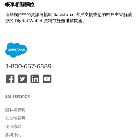
帳單相關欄位
這些欄位中的資訊可協助 Salesforce 客戶支援或您的帳戶主管解讀
您的 Digital Wallet 資料或疑難排解問題。
若要根據 TenantEntitlementTransaction DLO 建立報告,您必須將
報告對應至資料模型物件 (DMO)。而是考慮使用
TenantEnrichedUsageEvent DLO (我們已針對耗用報告建立並最
佳化)。最重要的是,您可以直接從報告建立報告,且建立報告時不會
產生任何成本。
1-800-667-6389
欄位
開發人員
資料類型
描述
(API) 名稱
結束日期
enddate__c
DateTime
權益的結束日
期。
SALESFORCE
權益卡片定義
entitlementc
文字
追蹤使用類型
arddefdevln
開發人員名稱
之耗用卡片的
隱私權聲明
ame__c
開發人員
安全性聲明
(API) 名稱。
此名稱可以與
使用條款
顯示名稱不
參與原則
同。此名稱與