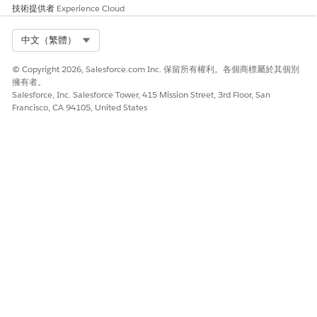
技術提供者
Experience Cloud
例如,Data
360
Credits、Flex
Select Org
中文（繁體）
Credits、
Einstein
© Copyright 2026, Salesforce.com Inc. 保留所有權利。各個商標屬於其個別
Requests 或
擁有者。
Data 360 設
Salesforce, Inc. Salesforce Tower, 415 Mission Street, 3rd Floor, San
定檔。
Francisco, CA 94105, United States
原始數量
rawquantity_
數字
原始使用量。
_c
設定權益調整
的時間。
開始日期
startdate__c
DateTime
權益的開始日
期。
交易子類型
entitlementtr
文字
權益類型的詳
ansactionsu
細資料。
btype__c
交易類型
entitlementtr
文字
描述權益的類
ansactiontyp
型。用來區分
e__c
新權益、減購
訂單和權益調