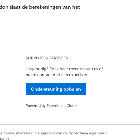
ion slaat de berekeningen van het
manager helpen bij het
SUPPORT & SERVICES
, moet u het toewijzen aan een
enantEnrichedUsageEvent te
Hulp nodig? Zoek naar meer resources of
neem contact met een expert op.
te van alles is dat u er
an een rapport op basis hiervan.
Ondersteuning ophalen
BESCHRIJVING
Powered by
Experience Cloud
Het omgevingstype van de
organisatie die het gebruik
heeft geactiveerd: productie of
sandbox.
rse handelsmerken zijn eigendom van de respectieve eigenaren.
De naam van de ontwikkelaar
rland