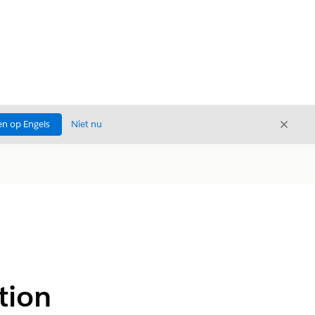
Sluite
n op Engels
Niet nu
Sluiten
tion