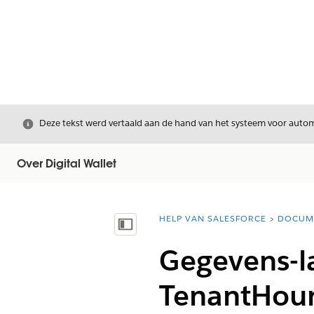
Sluiten
Deze tekst werd vertaald aan de hand van het systeem voor automa
Over Digital Wallet
HELP VAN SALESFORCE
DOCUM
U bent hier:
Inhoudsopgave weergeven
Gegevens-l
TenantHour