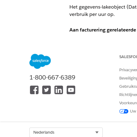
Het gegevens-lakeobject (Da
verbruik per uur op.
Aan facturering gerelateerde
De informatie in deze velden
interpreteren van uw Digital 
SALESFO
Als u een rapport wilt make
gegevensmodelobject (Data M
Privacyve
gebruiken, dat we hebben gema
1-800-667-6389
Beveiligin
rechtstreeks rapporten van k
Gebruiks
Richtlijn
VELD
Voorkeur
Type bedrijfsomgeving
Uw 
Select Org
Nederlands
Naam ontwikkelaar