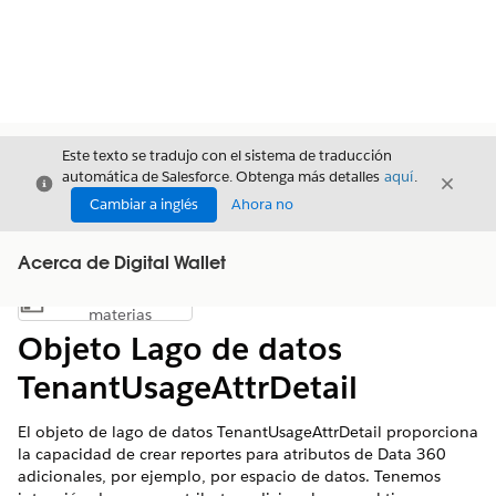
Este texto se tradujo con el sistema de traducción
automática de Salesforce. Obtenga más detalles
aquí
.
Cerrar
Cerrar
Cerrar
Cambiar a inglés
Ahora no
Acerca de Digital Wallet
Índice de
Mostrar índice de materias
materias
Objeto Lago de datos
TenantUsageAttrDetail
El objeto de lago de datos TenantUsageAttrDetail proporciona
la capacidad de crear reportes para atributos de Data 360
adicionales, por ejemplo, por espacio de datos. Tenemos