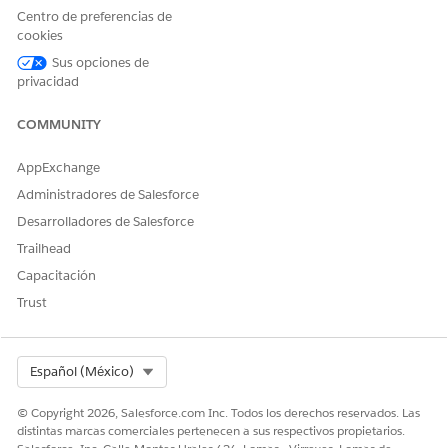
Centro de preferencias de
Id. de
customerspa
Texto
Identificador
cookies
intervalo de
nid__c
para la
cliente
unidad de
Sus opciones de
trabajo más
privacidad
pequeña en
una
COMMUNITY
transacción
más grande,
que se utiliza
AppExchange
habitualmen
Administradores de Salesforce
te junto con
Identificador
Desarrolladores de Salesforce
de
Trailhead
correlación,
que vincula
Capacitación
eventos de
Trust
facturación
relacionados
.
Select Org
Español (México)
Nombre de
dataspaceap
Texto
El nombre
API de
iname__c
de API para
© Copyright 2026, Salesforce.com Inc. Todos los derechos reservados. Las
espacio de
el espacio de
distintas marcas comerciales pertenecen a sus respectivos propietarios.
datos
datos.