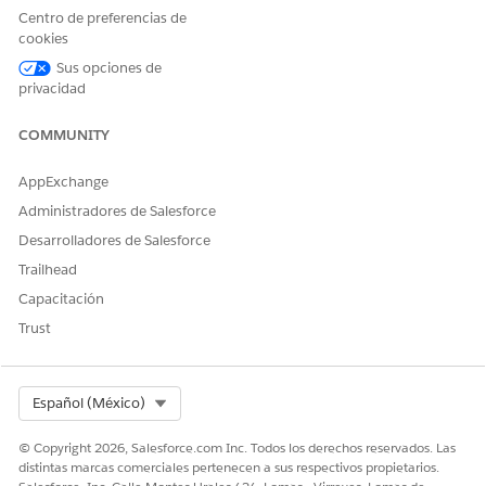
cuando el
Centro de preferencias de
multiplicado
cookies
r ya no está
en vigor.
Sus opciones de
privacidad
ID
id__c
Texto
El
identificador
COMMUNITY
exclusivo
(clave
principal)
AppExchange
para el DLO.
Administradores de Salesforce
Multiplicado
multiplicado
Número
El
Desarrolladores de Salesforce
r
r__c
multiplicado
Trailhead
r utilizado
para la
Capacitación
combinación
Trust
de tipos y
subtipos de
uso. La
mayoría de
Select Org
Español (México)
las tarjetas
de consumo
© Copyright 2026, Salesforce.com Inc. Todos los derechos reservados. Las
tienen una
distintas marcas comerciales pertenecen a sus respectivos propietarios.
tarjeta de