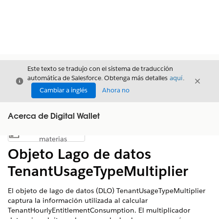
Este texto se tradujo con el sistema de traducción
automática de Salesforce. Obtenga más detalles
aquí
.
Cerrar
Cerrar
Cerrar
Cambiar a inglés
Ahora no
Acerca de Digital Wallet
Índice de
Mostrar índice de materias
materias
Objeto Lago de datos
TenantUsageTypeMultiplier
El objeto de lago de datos (DLO) TenantUsageTypeMultiplier
captura la información utilizada al calcular
TenantHourlyEntitlementConsumption. El multiplicador