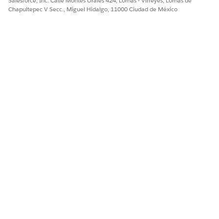
Salesforce, Inc. Calle Montes Urales 424, Lomas - Virreyes, Lomas de
frecuencia
Chapultepec V Secc., Miguel Hidalgo, 11000 Ciudad de México
correspondie
nte que
incluye
todos los
multiplicado
res y cómo
se utilizan
para calcular
el uso
basándose
en cada tipo
de uso.
Fecha de
startdate__c
Fecha y hora
Fecha de
inicio
inicio
cuando el
multiplicado
r está en
vigor.
Multiplicado
tier2multipli
Número
Multiplicado
r de nivel 2
cador__c
r para nivel
2.