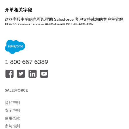
开单相关字段
这些字段中的信息可以帮助 Salesforce 客户支持或您的客户主管解
释您的 Digital Wallet 数据或对问题进行故障排除。
要根据 TenantUsageTypeMultiplier DLO 创建报表，您必须将其
映射到数据模型对象 (DMO)。相反，请考虑使用
TenantEnrichedUsageEvent DLO，这是我们为消耗报表创建和优
化的。最重要的是，在构建基于它的报表时，您不会产生任何成
本。
1-800-667-6389
字段
开发人员
数据类型
描述
(API) 名称
结束日期
enddate__c
日期时间
乘数不再有效
的结束日期。
SALESFORCE
ID
id__c
文本
DLO 的唯一标
隐私声明
识符（主
安全声明
键）。
使用条款
乘数
乘数__c
数字
用于组合使用
参与准则
类型和子类型