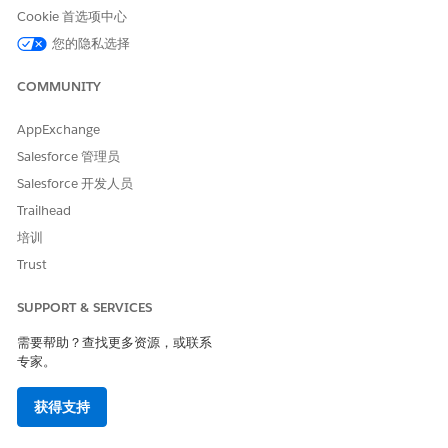
的乘数。大多
Cookie 首选项中心
数消费卡都有
您的隐私选择
相应的费率
卡，包括所有
COMMUNITY
乘数，以及如
何使用它们根
据每种使用类
AppExchange
型计算使用情
Salesforce 管理员
况。
Salesforce 开发人员
开始日期
startdate__c
日期时间
乘数生效的开
Trailhead
始日期。
培训
2 级
tier2multipli
数字
第 2 层的乘
Trust
er__c
Muliplier
数。
SUPPORT & SERVICES
第 2 层原始使
tier2rawusag
数字
定义确定基本
elowthreshol
用情况低阈值
乘数何时过渡
需要帮助？查找更多资源，或联系
d__c
到 2 级乘数的
专家。
最小值。此值
必须大于零。
获得支持
3 级
tier3multipli
数字
第 3 层的乘
er__c
Muliplier
数。