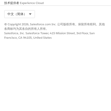
技术提供者
Experience Cloud
第 3 层原始使
tier3rawusag
数字
定义确定第 2
elowthreshol
用低阈值
层乘数何时过
Select Org
中文（简体）
d__c
渡到第 3 层乘
数的最小值。
© Copyright 2026, Salesforce.com Inc. 公司版权所有。保留所有权利。其他
此值必须大于
各商标均为其各自的所有人所有。
第 2 层原始用
Salesforce, Inc. Salesforce Tower, 415 Mission Street, 3rd Floor, San
量低线程持有
Francisco, CA 94105, United States
量。
4 级
tier4multipli
数字
第 4 层的乘
er__c
Muliplier
数。
第 4 层原始使
tier4rawusag
数字
定义确定第 3
elowthreshol
用低阈值
层乘数何时过
d__c
渡到第 4 层乘
数的最小值。
此值必须大于
3 级原始使用
低阈值。
第 5 层乘数
tier5multipli
数字
第 5 层的乘
er__c
数。