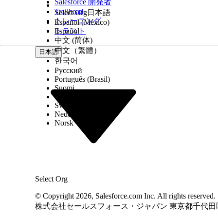
登録解除リンクのテキスト、登録解除確認のテキスト、送信
Salesforce 開発者
Trailhead
Select Org
日本語
ジ、オプトアウトのメッセージを更新するには、メールプリ
トレーニング
Español (México)
トラスト
Español
1
. 更新するメールプリファレンスページを編集します。
中文 (简体)
中文（繁體）
Lightning の場合: [Account Engagement メール
日本語
한국어
スタンドアロンの場合: [マーケティング] | [ メール] |
Русский
Português (Brasil)
2
. [フォームコンテンツ] と [お礼メッセージ] セクション
Suomi
Dansk
Svenska
Nederlands
Norsk
Select Org
© Copyright 2026, Salesforce.com Inc. Al
株式会社セールスフォース・ジャパン 東京都千代田区丸の内1