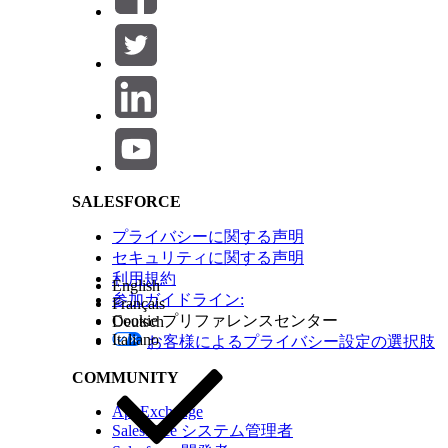
トすると、確認ページに再登録ボタンが表示されます。ボタンの
変更するには、次の手順に従ってください。
Salesforce Help | Article
1
.
登録解除ページ
に使用しているレイアウトテンプレートを
2
. 次の JavaScript コードをレイアウトテンプレートの <h
<script type="text/javascript" src="/js/jquery/jquery-3
$(document).ready(function(){

var span = $('form.form p.submit');

SALESFORCE
span.html(span.html().replace("Re-subscribe","YOUR TRAN
プライバシーに関する声明
});

セキュリティに関する声明
利用規約
English
参加ガイドライン:
Français
3
. 「YOUR TRANSLATED TEXT」を登録解除ボタンに
Cookie プリファレンスセンター
Deutsch
4.
完了したらレイアウトテンプレートを保存します。
Italiano
お客様によるプライバシー設定の選択肢
COMMUNITY
メールプリファレンスページ：その他
AppExchange
Salesforce システム管理者