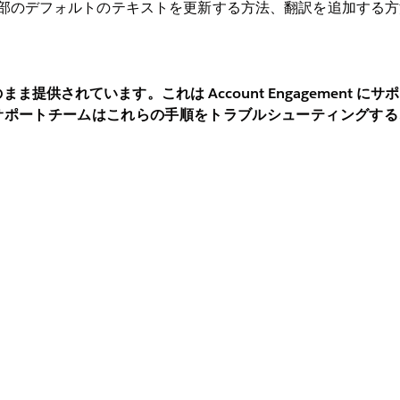
部のデフォルトのテキストを更新する方法、翻訳を追加する方
供されています。これは Account Engagement に
ment サポートチームはこれらの手順をトラブルシューティングす
ンのテキスト
スページ：再登録ボタンのテキスト
リンクから、プロスペクトがすべてのメールコミュニケーショ