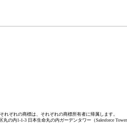
ボタンのテキスト、メールのラベル、メールのエラー、オプト
ファレンスページを編集します。
] タブ | [プリファレンスページ] に移動
 [プリファレンスページ] に移動
を展開して項目を編集します。
l rights reserved. それぞれの商標は、それぞれの商標所有者に帰属します。
-1-3 日本生命丸の内ガーデンタワー（Salesforce Towe