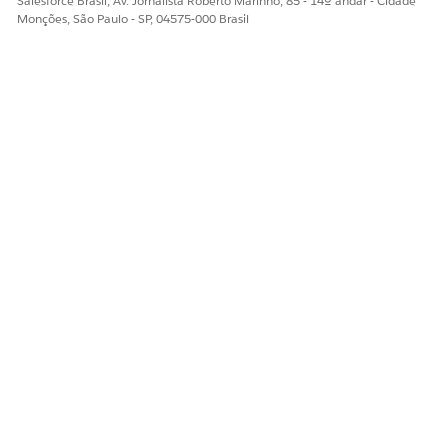
Salesforce Brasil, Av. Jornalista Roberto Marinho, 85 - 14º andar - Cidade
Monções, São Paulo - SP, 04575-000 Brasil