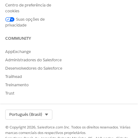
Para aumentar o limite do campo, siga as etapas no artigo a
Centro de preferência de
seguir:
cookies
Erro "Valor de dados do corpo grande demais" após o limite
Suas opções de
ser elevado no comprimento de Áreas de rich text e texto
privacidade
longo
COMMUNITY
Número do artigo do Knowledge
AppExchange
000380867
Administradores do Salesforce
Desenvolvedores do Salesforce
Trailhead
ESTE ARTIGO RESOLVEU SEU PROBLEMA?
Treinamento
Diga-nos para podermos melhorar!
Trust
Sim
Não
Select Org
Português (Brasil)
© Copyright 2026, Salesforce.com Inc. Todos os direitos reservados. Várias
marcas comerciais dos respectivos proprietários.