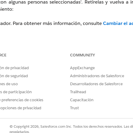
con algunas personas seleccionadas'. Retírelas y vuelva a i
iento:
orador. Para obtener más información, consulte
Cambiar el a
RCE
COMMUNITY
ón de privacidad
AppExchange
ón de seguridad
Administradores de Salesforce
nes de uso
Desarrolladores de Salesforce
propietario del archivo o un colaborador del archivo.
es de participación
Trailhead
 cargue en una biblioteca.
 preferencias de cookies
Capacitación
 opciones de privacidad
Trust
© Copyright 2026, Salesforce.com Inc. Todos los derechos reservados. Las d
a en una biblioteca, solo estará disponible el permiso 'Viso
propietarios.