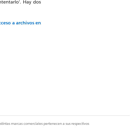
ntentarlo'. Hay dos
cceso a archivos en
istintas marcas comerciales pertenecen a sus respectivos
r'. El archivo debe