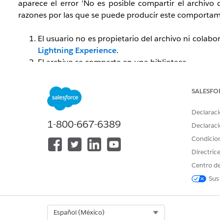
aparece el error 'No es posible compartir el archivo 
razones por las que se puede producir este comportam
El usuario no es propietario del archivo ni colab
Lightning Experience
.
El archivo se comparte en una biblioteca.
Solución
SALESFO
Declaraci
Para resolver:
1-800-667-6389
Declaraci
Condicio
Asegúrese de que el usuario que comparte sea el 
Directric
Asegúrese de que el archivo no se comparta ni se
Centro de
Sus
Notas:
Select Org
Español (México)
Una vez que un archivo se comparte o se carg