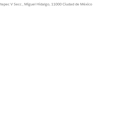
ultepec V Secc., Miguel Hidalgo, 11000 Ciudad de México
los Permisos de la
Sí
No