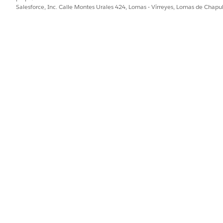
pción Colaborador esté disponible.
Salesforce, Inc. Calle Montes Urales 424, Lomas - Virreyes, Lomas de Chap
a una biblioteca, los permisos estarán controlados por 
consulte
Gestionar permisos de biblioteca
.