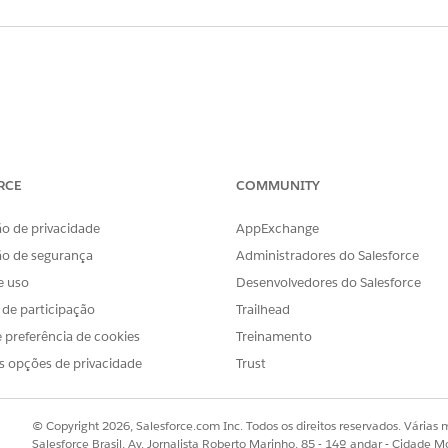
xibidos no alto do painel. Em geral, você poderá clicar na n
RCE
COMMUNITY
temente do painel. Ignorar uma notificação apenas a ocul
o de privacidade
AppExchange
ão de segurança
Administradores do Salesforce
e uso
Desenvolvedores do Salesforce
novos clientes potenciais criados por meio do formulár
s de participação
Trailhead
 ou criados por importações, incluindo por meio da API. I
 preferência de cookies
Treinamento
que enviam um formulário ou páginas de aterrissagem par
s opções de privacidade
Trust
ca "Clientes potenciais criados" será geralmente um número
quer origem (enviados por push do CRM, importados por 
© Copyright 2026, Salesforce.com Inc. Todos os direitos reservados. Várias m
gem etc. Por exemplo: a captura de tela acima mostra 2.550 
Salesforce Brasil, Av. Jornalista Roberto Marinho, 85 - 14º andar - Cidade M