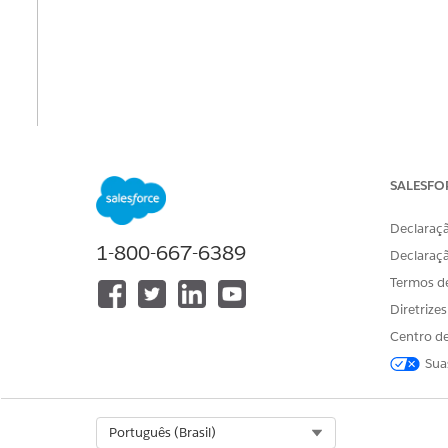
SALESFO
Declaraçã
1-800-667-6389
Declaraç
Termos d
Diretrize
Centro de
Sua
Select Org
Português (Brasil)