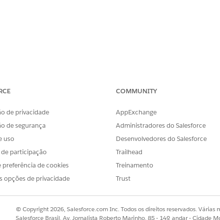
RCE
COMMUNITY
o de privacidade
AppExchange
ão de segurança
Administradores do Salesforce
e uso
Desenvolvedores do Salesforce
s de participação
Trailhead
 preferência de cookies
Treinamento
s opções de privacidade
Trust
© Copyright 2026, Salesforce.com Inc. Todos os direitos reservados. Várias m
Salesforce Brasil, Av. Jornalista Roberto Marinho, 85 - 14º andar - Cidade M