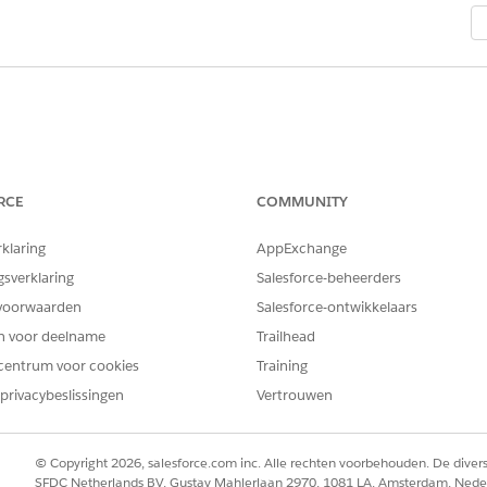
RCE
COMMUNITY
rklaring
AppExchange
gsverklaring
Salesforce-beheerders
voorwaarden
Salesforce-ontwikkelaars
en voor deelname
Trailhead
centrum voor cookies
Training
privacybeslissingen
Vertrouwen
© Copyright 2026, salesforce.com inc. Alle rechten voorbehouden. De dive
SFDC Netherlands BV, Gustav Mahlerlaan 2970, 1081 LA, Amsterdam, Nede