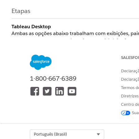
Etapas
Tableau Desktop
Ambas as opções abaixo trabalham com exibições, painé
Remover o filtro recém-criado da divisória
Filtros
Clicar no botão
Desfazer
.
Para ver essas etapas em ação, consulte o vídeo a segui
SALESFO
Declaraçã
1-800-667-6389
Declaraç
Termos d
Diretrize
Centro de
Sua
Select Org
Português (Brasil)
Observação:
o vídeo não tem som.