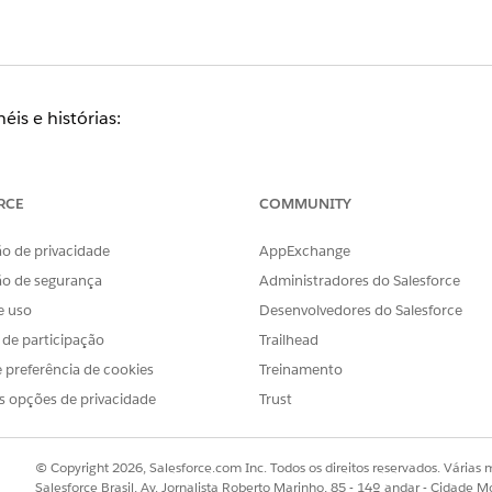
is e histórias:
r:
RCE
COMMUNITY
o de privacidade
AppExchange
ão de segurança
Administradores do Salesforce
e uso
Desenvolvedores do Salesforce
s de participação
Trailhead
 preferência de cookies
Treinamento
s opções de privacidade
Trust
© Copyright 2026, Salesforce.com Inc. Todos os direitos reservados. Várias m
Salesforce Brasil, Av. Jornalista Roberto Marinho, 85 - 14º andar - Cidade M