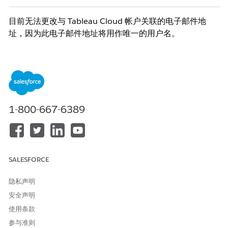
目前无法更改与 Tableau Cloud 帐户关联的电子邮件地
址，因为此电子邮件地址将用作唯一的用户名。
作为一种可能的解决方法，请查看以下选项：
选项 1
添加新的用户电子邮件帐户，移动他们的内容，然后删除他们以前
的用户帐户：
1-800-667-6389
使用所需的电子邮件地址创建一个新帐户。有关详细
信息，请参见
添加用户
。
注销 Tableau Cloud。
使用新凭据登录 Tableau Cloud。
SALESFORCE
如果以前的帐户拥有内容，请将内容从以前的帐户移
到新的用户帐户。有关详细信息，请参见
管理内容所
隐私声明
有权
。
安全声明
删除原始帐户。有关详细信息，请参见
查看和删除用
使用条款
户
。
选项 2
参与准则