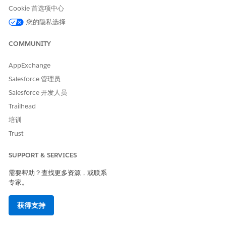
Cookie 首选项中心
如果您的可用许可证有限，并且正在更改电子邮件域，请考虑以下
替代步骤来重新添加所有用户：
您的隐私选择
为 Tableau Cloud 站点指定单个站点管理员用户帐
COMMUNITY
户。
将所有用户拥有的所有内容分配给此管理员帐户。
AppExchange
从 Tableau Cloud 站点中删除以前的用户帐户。
Salesforce 管理员
向站点添加新的用户电子邮件帐户。
Salesforce 开发人员
将内容所有权重新分配给新用户。
Trailhead
为了表达您对考虑在未来版本中添加此功能的支持，请在
培训
Tableau 社区理念
中投下您的宝贵一票。
Trust
其他资源
SUPPORT & SERVICES
需要帮助？查找更多资源，或联系
如果您需要以上步骤的帮助或自动化，请联系您的
专家。
Tableau 客户代表以获得其他支持选项，例如专业服
务。
获得支持
只有当用户不拥有任何内容（项目、工作簿、视图或
数据源）时，才能从站点中删除用户。如果您尝试删