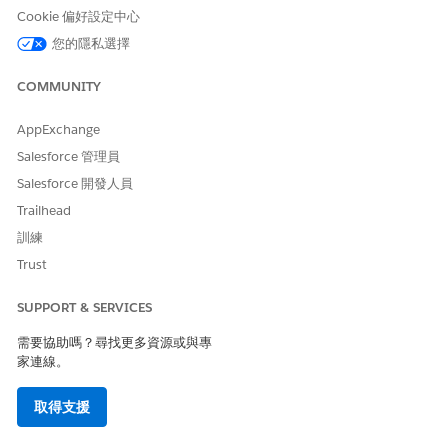
Cookie 偏好設定中心
您的隱私選擇
Internet Explorer 增強型安全性組態改變了瀏覽體驗
COMMUNITY
AppExchange
Salesforce 管理員
知識文章編號
Salesforce 開發人員
001471320
Trailhead
訓練
Trust
此文章是否解決您的問題？
請讓我們知道，以便我們改進！
SUPPORT & SERVICES
是
否
需要協助嗎？尋找更多資源或與專
家連線。
取得支援