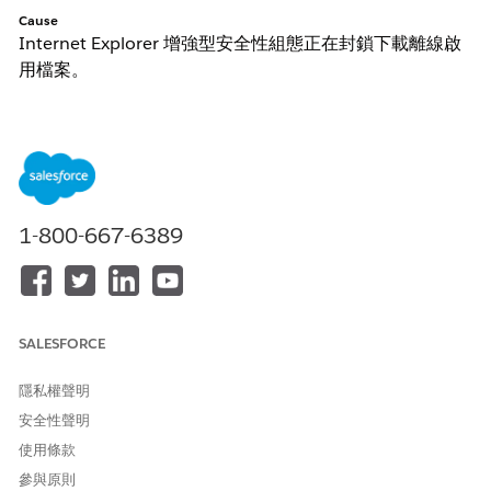
Cause
Internet Explorer 增強型安全性組態正在封鎖下載離線啟
用檔案。
解決方案
以下選項可用作此問題的因應措施：
選項 1
- 停用 Internet Explorer 增強型安全性組態
1-800-667-6389
啟動 Server Manager。
選取左側面板中的
「本機伺服器」
。
按一下右側面板中 [IE 增強型安全性組態] 選項旁的
「開啟」
連結。
SALESFORCE
將「增強型安全性組態」設為
「關閉」
。
選項 2
- 使用 Chrome 或 Firefox 連線至 TSM Web GUI，
隱私權聲明
並執行離線啟用
安全性聲明
使用條款
參與原則
其他資源