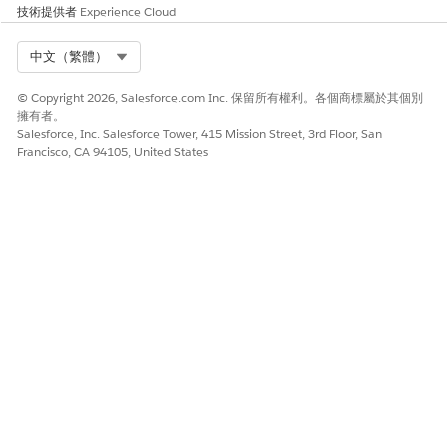
技術提供者
Experience Cloud
Select Org
中文（繁體）
© Copyright 2026, Salesforce.com Inc. 保留所有權利。各個商標屬於其個別
擁有者。
Salesforce, Inc. Salesforce Tower, 415 Mission Street, 3rd Floor, San
Francisco, CA 94105, United States