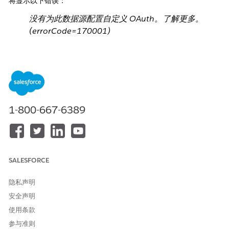
将显示以下错误：
没有为此数据源配置自定义 OAuth。了解更多。
(errorCode=170001)
此外，在将使用 Google BigQuery 数据源的流发布到 Tableau
Server 时，唯一可用的数据源身份验证选项是“提示用户”，并且在
Tableau Server 中编辑 BigQuery 连接的选项不可用。 运行发布的
流可能会显示以下输出步骤错误消息：
[InvalidConnectionCredentials] - 无法使用连接 ID
1-800-667-6389
连接到服务器 <server id>。提供的用户名/密码组合
无效。
Cause
Tableau Server 实例未使用 OAuth 客户端 ID 和 BigQuery
SALESFORCE
连接器的密码进行配置。
隐私声明
解决方案
安全声明
使用条款
使用 OAuth 客户端 ID 和 BigQuery 连接器的密码，配置
参与准则