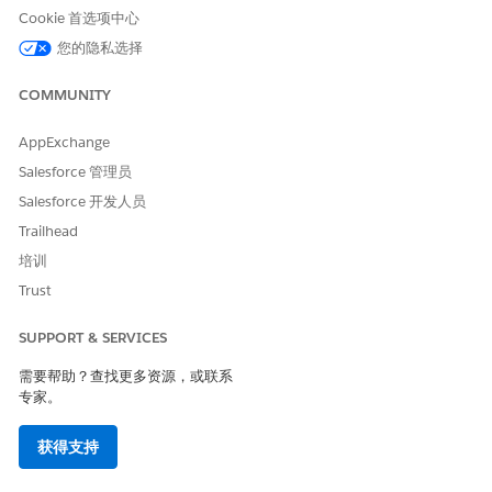
Tableau Server。请查看
将 Google OAuth 更改为保存的
Cookie 首选项中心
凭据
。
您的隐私选择
或者，使用以下解决方法：
COMMUNITY
在 Tableau Desktop 中，
创建 BigQuery 数据源
。
将数据源发布到
Tableau Server。
AppExchange
在 Tableau Prep Builder（或 Web 创作）中，
连接
Salesforce 管理员
到发布的数据源
，然后创建和发布流。
Salesforce 开发人员
Trailhead
知识文章编号
培训
001471795
Trust
SUPPORT & SERVICES
本文章是否解决您的问题？
需要帮助？查找更多资源，或联系
请与我们共享您的想法，以便我们进行改进！
专家。
是
否
获得支持